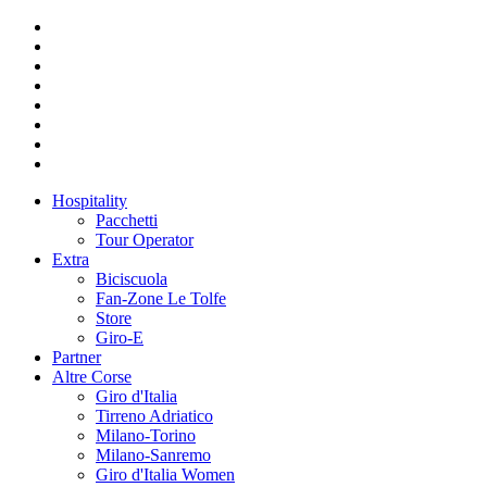
Hospitality
Pacchetti
Tour Operator
Extra
Biciscuola
Fan-Zone Le Tolfe
Store
Giro-E
Partner
Altre Corse
Giro d'Italia
Tirreno Adriatico
Milano-Torino
Milano-Sanremo
Giro d'Italia Women