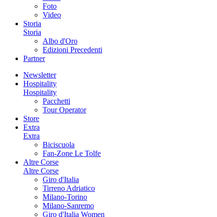
Foto
Video
Storia
Storia
Albo d'Oro
Edizioni Precedenti
Partner
Newsletter
Hospitality
Hospitality
Pacchetti
Tour Operator
Store
Extra
Extra
Biciscuola
Fan-Zone Le Tolfe
Altre Corse
Altre Corse
Giro d'Italia
Tirreno Adriatico
Milano-Torino
Milano-Sanremo
Giro d'Italia Women