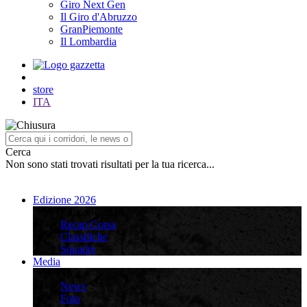
Giro Next Gen
Il Giro d'Abruzzo
GranPiemonte
Il Lombardia
store
ITA
Cerca
Non sono stati trovati risultati per la tua ricerca...
Edizione 2026
Edizione 2026
Recap Corsa
Classifiche
Squadre
Media
Media
News
Foto