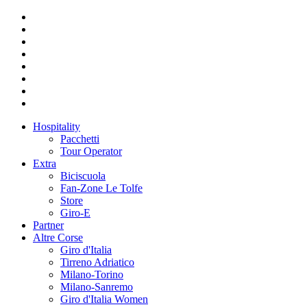
Hospitality
Pacchetti
Tour Operator
Extra
Biciscuola
Fan-Zone Le Tolfe
Store
Giro-E
Partner
Altre Corse
Giro d'Italia
Tirreno Adriatico
Milano-Torino
Milano-Sanremo
Giro d'Italia Women