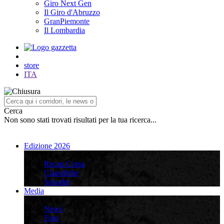
Giro Next Gen
Il Giro d'Abruzzo
GranPiemonte
Il Lombardia
store
ITA
Cerca
Non sono stati trovati risultati per la tua ricerca...
Edizione 2026
Edizione 2026
Recap Corsa
Classifiche
Squadre
Media
Media
News
Foto