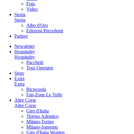
Foto
Video
Storia
Storia
Albo d'Oro
Edizioni Precedenti
Partner
Newsletter
Hospitality
Hospitality
Pacchetti
Tour Operator
Store
Extra
Extra
Biciscuola
Fan-Zone Le Tolfe
Altre Corse
Altre Corse
Giro d'Italia
Tirreno Adriatico
Milano-Torino
Milano-Sanremo
Giro d'Italia Women