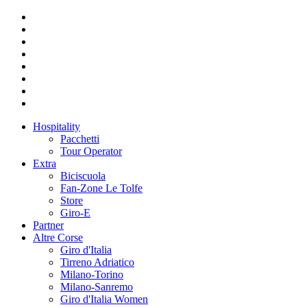
Hospitality
Pacchetti
Tour Operator
Extra
Biciscuola
Fan-Zone Le Tolfe
Store
Giro-E
Partner
Altre Corse
Giro d'Italia
Tirreno Adriatico
Milano-Torino
Milano-Sanremo
Giro d'Italia Women