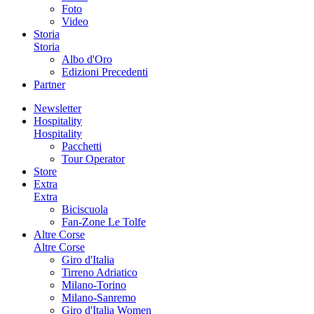
Foto
Video
Storia
Storia
Albo d'Oro
Edizioni Precedenti
Partner
Newsletter
Hospitality
Hospitality
Pacchetti
Tour Operator
Store
Extra
Extra
Biciscuola
Fan-Zone Le Tolfe
Altre Corse
Altre Corse
Giro d'Italia
Tirreno Adriatico
Milano-Torino
Milano-Sanremo
Giro d'Italia Women