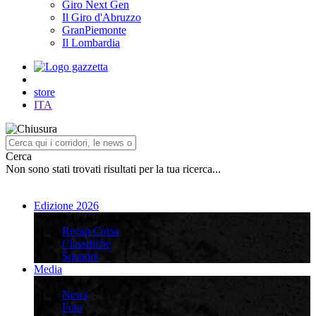
Giro Next Gen
Il Giro d'Abruzzo
GranPiemonte
Il Lombardia
store
ITA
Cerca
Non sono stati trovati risultati per la tua ricerca...
Edizione 2026
Edizione 2026
Recap Corsa
Classifiche
Squadre
Media
Media
News
Foto