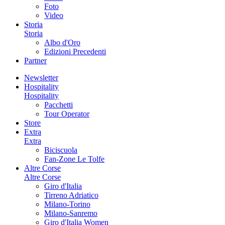
Foto
Video
Storia
Storia
Albo d'Oro
Edizioni Precedenti
Partner
Newsletter
Hospitality
Hospitality
Pacchetti
Tour Operator
Store
Extra
Extra
Biciscuola
Fan-Zone Le Tolfe
Altre Corse
Altre Corse
Giro d'Italia
Tirreno Adriatico
Milano-Torino
Milano-Sanremo
Giro d'Italia Women