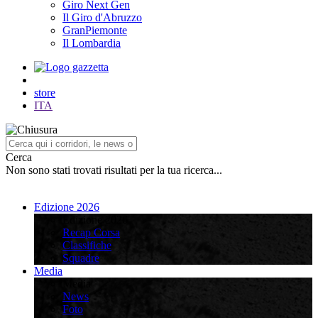
Giro Next Gen
Il Giro d'Abruzzo
GranPiemonte
Il Lombardia
store
ITA
Cerca
Non sono stati trovati risultati per la tua ricerca...
Edizione 2026
Edizione 2026
Recap Corsa
Classifiche
Squadre
Media
Media
News
Foto