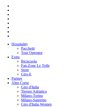
Hospitality
Pacchetti
Tour Operator
Extra
Biciscuola
Fan-Zone Le Tolfe
Store
Giro-E
Partner
Altre Corse
Giro d'Italia
Tirreno Adriatico
Milano-Torino
Milano-Sanremo
Giro d'Italia Women