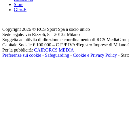
Store
Giro-E
Copyright 2026 © RCS Sport Spa a socio unico
Sede legale: via Rizzoli, 8 – 20132 Milano
Soggetta ad attività di direzione e coordinamento di RCS MediaGrou
Capitale Sociale € 100.000 – C.F./P.IVA/Registro Imprese di Milan
Per la pubblicità:
CAIRORCS MEDIA
Preferenze sui cookie
-
Safeguarding
-
Cookie e Privacy Policy
- Stat