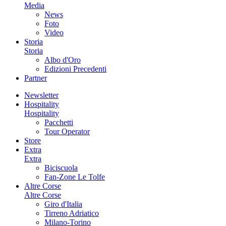
Media
News
Foto
Video
Storia
Storia
Albo d'Oro
Edizioni Precedenti
Partner
Newsletter
Hospitality
Hospitality
Pacchetti
Tour Operator
Store
Extra
Extra
Biciscuola
Fan-Zone Le Tolfe
Altre Corse
Altre Corse
Giro d'Italia
Tirreno Adriatico
Milano-Torino