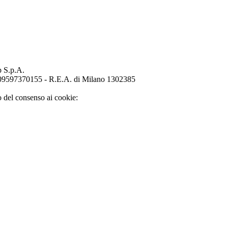
p S.p.A.
o 09597370155 - R.E.A. di Milano 1302385
o del consenso ai cookie: