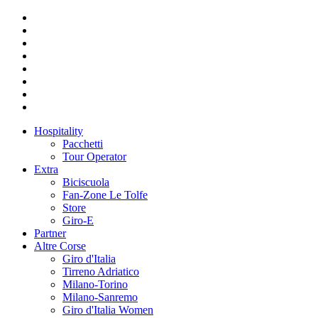
Hospitality
Pacchetti
Tour Operator
Extra
Biciscuola
Fan-Zone Le Tolfe
Store
Giro-E
Partner
Altre Corse
Giro d'Italia
Tirreno Adriatico
Milano-Torino
Milano-Sanremo
Giro d'Italia Women