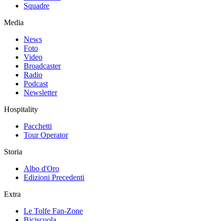
Squadre
Media
News
Foto
Video
Broadcaster
Radio
Podcast
Newsletter
Hospitality
Pacchetti
Tour Operator
Storia
Albo d'Oro
Edizioni Precedenti
Extra
Le Tolfe Fan-Zone
Biciscuola