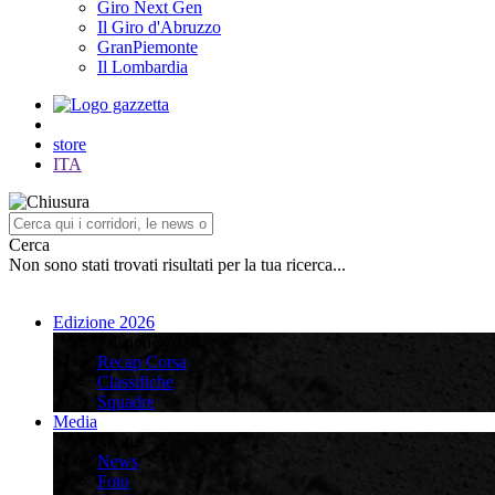
Giro Next Gen
Il Giro d'Abruzzo
GranPiemonte
Il Lombardia
store
ITA
Cerca
Non sono stati trovati risultati per la tua ricerca...
Edizione 2026
Edizione 2026
Recap Corsa
Classifiche
Squadre
Media
Media
News
Foto