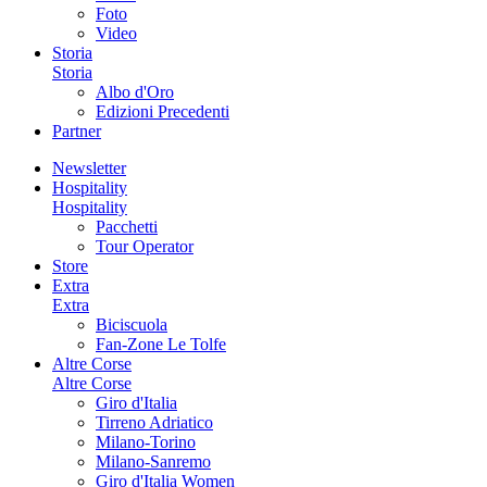
Foto
Video
Storia
Storia
Albo d'Oro
Edizioni Precedenti
Partner
Newsletter
Hospitality
Hospitality
Pacchetti
Tour Operator
Store
Extra
Extra
Biciscuola
Fan-Zone Le Tolfe
Altre Corse
Altre Corse
Giro d'Italia
Tirreno Adriatico
Milano-Torino
Milano-Sanremo
Giro d'Italia Women