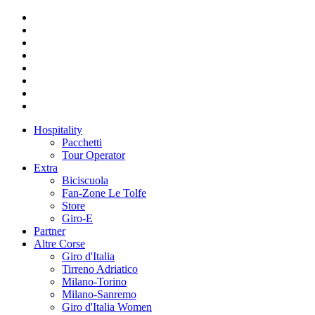
Hospitality
Pacchetti
Tour Operator
Extra
Biciscuola
Fan-Zone Le Tolfe
Store
Giro-E
Partner
Altre Corse
Giro d'Italia
Tirreno Adriatico
Milano-Torino
Milano-Sanremo
Giro d'Italia Women