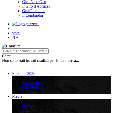
Giro Next Gen
Il Giro d'Abruzzo
GranPiemonte
Il Lombardia
store
ITA
Cerca
Non sono stati trovati risultati per la tua ricerca...
Edizione 2026
Edizione 2026
Recap Corsa
Classifiche
Squadre
Media
Media
News
Foto