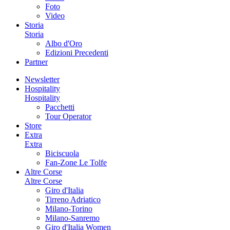
Foto
Video
Storia
Storia
Albo d'Oro
Edizioni Precedenti
Partner
Newsletter
Hospitality
Hospitality
Pacchetti
Tour Operator
Store
Extra
Extra
Biciscuola
Fan-Zone Le Tolfe
Altre Corse
Altre Corse
Giro d'Italia
Tirreno Adriatico
Milano-Torino
Milano-Sanremo
Giro d'Italia Women