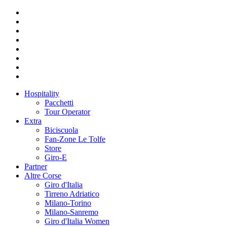
Hospitality
Pacchetti
Tour Operator
Extra
Biciscuola
Fan-Zone Le Tolfe
Store
Giro-E
Partner
Altre Corse
Giro d'Italia
Tirreno Adriatico
Milano-Torino
Milano-Sanremo
Giro d'Italia Women