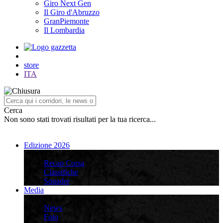
Giro Next Gen
Il Giro d'Abruzzo
GranPiemonte
Il Lombardia
store
ITA
Cerca
Non sono stati trovati risultati per la tua ricerca...
Edizione 2026
Edizione 2026
Recap Corsa
Classifiche
Squadre
Media
Media
News
Foto