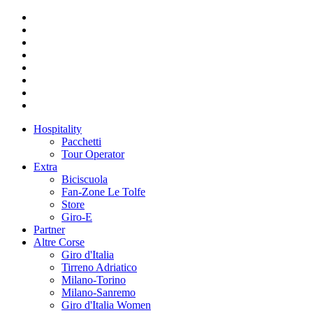
Hospitality
Pacchetti
Tour Operator
Extra
Biciscuola
Fan-Zone Le Tolfe
Store
Giro-E
Partner
Altre Corse
Giro d'Italia
Tirreno Adriatico
Milano-Torino
Milano-Sanremo
Giro d'Italia Women