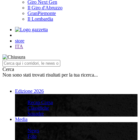
Giro Next Gen
Il Giro d'Abruzzo
GranPiemonte
Il Lombardia
store
ITA
Cerca
Non sono stati trovati risultati per la tua ricerca...
Edizione 2026
Edizione 2026
Recap Corsa
Classifiche
Squadre
Media
Media
News
Foto