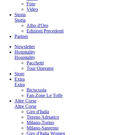
Foto
Video
Storia
Storia
Albo d'Oro
Edizioni Precedenti
Partner
Newsletter
Hospitality
Hospitality
Pacchetti
Tour Operator
Store
Extra
Extra
Biciscuola
Fan-Zone Le Tolfe
Altre Corse
Altre Corse
Giro d'Italia
Tirreno Adriatico
Milano-Torino
Milano-Sanremo
Giro d'Italia Women