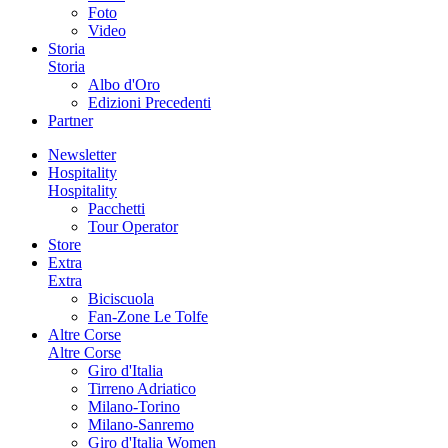
Foto
Video
Storia
Storia
Albo d'Oro
Edizioni Precedenti
Partner
Newsletter
Hospitality
Hospitality
Pacchetti
Tour Operator
Store
Extra
Extra
Biciscuola
Fan-Zone Le Tolfe
Altre Corse
Altre Corse
Giro d'Italia
Tirreno Adriatico
Milano-Torino
Milano-Sanremo
Giro d'Italia Women