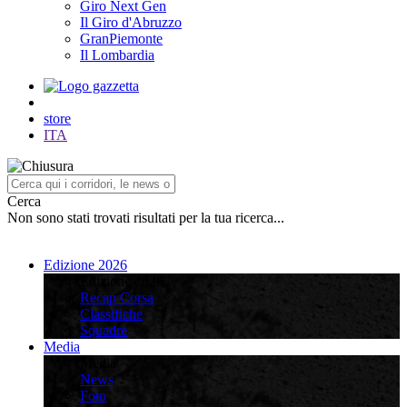
Giro Next Gen
Il Giro d'Abruzzo
GranPiemonte
Il Lombardia
store
ITA
Cerca
Non sono stati trovati risultati per la tua ricerca...
Edizione 2026
Edizione 2026
Recap Corsa
Classifiche
Squadre
Media
Media
News
Foto