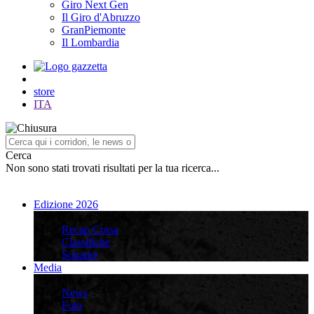
Giro Next Gen
Il Giro d'Abruzzo
GranPiemonte
Il Lombardia
store
ITA
Cerca
Non sono stati trovati risultati per la tua ricerca...
Edizione 2026
Edizione 2026
Recap Corsa
Classifiche
Squadre
Media
Media
News
Foto