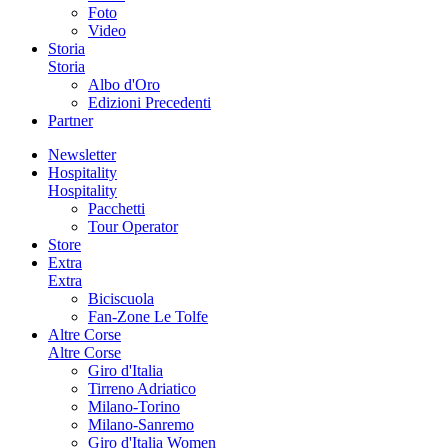
Foto
Video
Storia
Storia
Albo d'Oro
Edizioni Precedenti
Partner
Newsletter
Hospitality
Hospitality
Pacchetti
Tour Operator
Store
Extra
Extra
Biciscuola
Fan-Zone Le Tolfe
Altre Corse
Altre Corse
Giro d'Italia
Tirreno Adriatico
Milano-Torino
Milano-Sanremo
Giro d'Italia Women