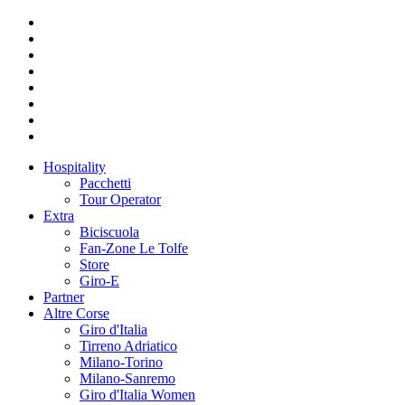
Hospitality
Pacchetti
Tour Operator
Extra
Biciscuola
Fan-Zone Le Tolfe
Store
Giro-E
Partner
Altre Corse
Giro d'Italia
Tirreno Adriatico
Milano-Torino
Milano-Sanremo
Giro d'Italia Women