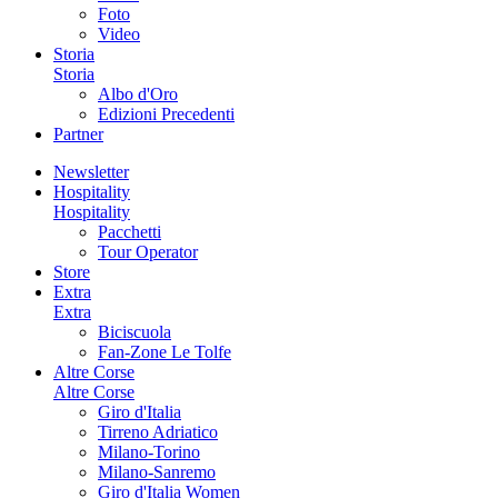
Foto
Video
Storia
Storia
Albo d'Oro
Edizioni Precedenti
Partner
Newsletter
Hospitality
Hospitality
Pacchetti
Tour Operator
Store
Extra
Extra
Biciscuola
Fan-Zone Le Tolfe
Altre Corse
Altre Corse
Giro d'Italia
Tirreno Adriatico
Milano-Torino
Milano-Sanremo
Giro d'Italia Women