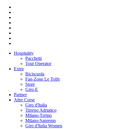
Hospitality
Pacchetti
Tour Operator
Extra
Biciscuola
Fan-Zone Le Tolfe
Store
Giro-E
Partner
Altre Corse
Giro d'Italia
Tirreno Adriatico
Milano-Torino
Milano-Sanremo
Giro d'Italia Women