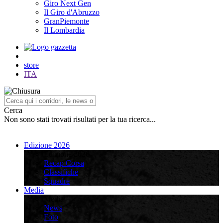
Giro Next Gen
Il Giro d'Abruzzo
GranPiemonte
Il Lombardia
store
ITA
Cerca
Non sono stati trovati risultati per la tua ricerca...
Edizione 2026
Edizione 2026
Recap Corsa
Classifiche
Squadre
Media
Media
News
Foto