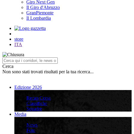
Giro Next Gen
Il Giro d'Abruzzo
GranPiemonte
Il Lombardia
store
ITA
Cerca
Non sono stati trovati risultati per la tua ricerca...
Edizione 2026
Edizione 2026
Recap Corsa
Classifiche
Squadre
Media
Media
News
Foto