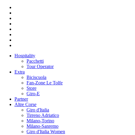
Hospitality
Pacchetti
Tour Operator
Extra
Biciscuola
Fan-Zone Le Tolfe
Store
Giro-E
Partner
Altre Corse
Giro d'Italia
Tirreno Adriatico
Milano-Torino
Milano-Sanremo
Giro d'Italia Women