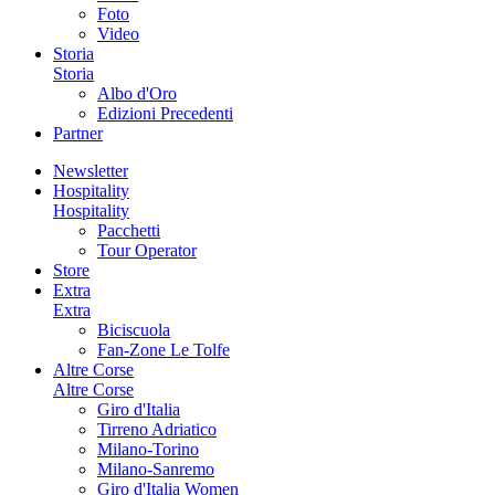
Foto
Video
Storia
Storia
Albo d'Oro
Edizioni Precedenti
Partner
Newsletter
Hospitality
Hospitality
Pacchetti
Tour Operator
Store
Extra
Extra
Biciscuola
Fan-Zone Le Tolfe
Altre Corse
Altre Corse
Giro d'Italia
Tirreno Adriatico
Milano-Torino
Milano-Sanremo
Giro d'Italia Women