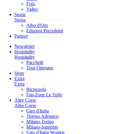
Foto
Video
Storia
Storia
Albo d'Oro
Edizioni Precedenti
Partner
Newsletter
Hospitality
Hospitality
Pacchetti
Tour Operator
Store
Extra
Extra
Biciscuola
Fan-Zone Le Tolfe
Altre Corse
Altre Corse
Giro d'Italia
Tirreno Adriatico
Milano-Torino
Milano-Sanremo
Giro d'Italia Women