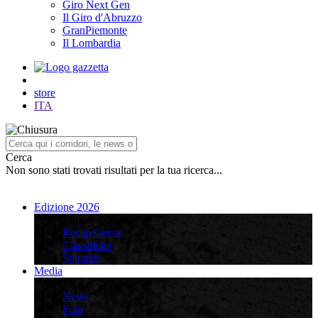
Giro Next Gen
Il Giro d'Abruzzo
GranPiemonte
Il Lombardia
store
ITA
Cerca
Non sono stati trovati risultati per la tua ricerca...
Edizione 2026
Edizione 2026
Recap Corsa
Classifiche
Squadre
Media
Media
News
Foto