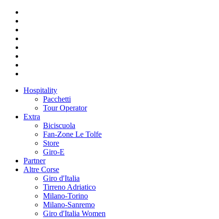
Hospitality
Pacchetti
Tour Operator
Extra
Biciscuola
Fan-Zone Le Tolfe
Store
Giro-E
Partner
Altre Corse
Giro d'Italia
Tirreno Adriatico
Milano-Torino
Milano-Sanremo
Giro d'Italia Women