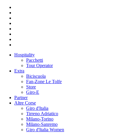
Hospitality
Pacchetti
Tour Operator
Extra
Biciscuola
Fan-Zone Le Tolfe
Store
Giro-E
Partner
Altre Corse
Giro d'Italia
Tirreno Adriatico
Milano-Torino
Milano-Sanremo
Giro d'Italia Women