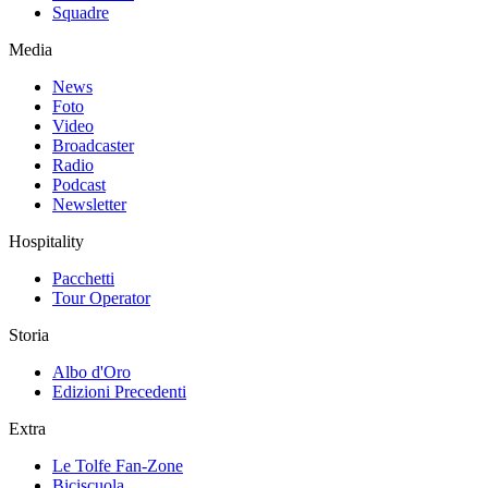
Squadre
Media
News
Foto
Video
Broadcaster
Radio
Podcast
Newsletter
Hospitality
Pacchetti
Tour Operator
Storia
Albo d'Oro
Edizioni Precedenti
Extra
Le Tolfe Fan-Zone
Biciscuola