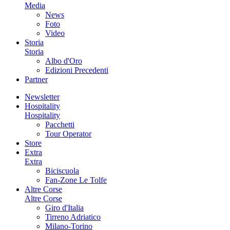
Media
News
Foto
Video
Storia
Storia
Albo d'Oro
Edizioni Precedenti
Partner
Newsletter
Hospitality
Hospitality
Pacchetti
Tour Operator
Store
Extra
Extra
Biciscuola
Fan-Zone Le Tolfe
Altre Corse
Altre Corse
Giro d'Italia
Tirreno Adriatico
Milano-Torino