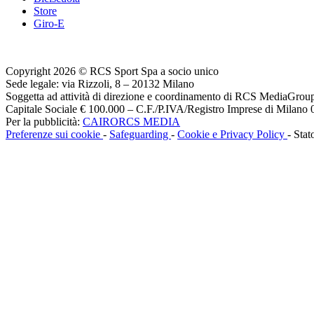
Store
Giro-E
Copyright 2026 © RCS Sport Spa a socio unico
Sede legale: via Rizzoli, 8 – 20132 Milano
Soggetta ad attività di direzione e coordinamento di RCS MediaGrou
Capitale Sociale € 100.000 – C.F./P.IVA/Registro Imprese di Milan
Per la pubblicità:
CAIRORCS MEDIA
Preferenze sui cookie
-
Safeguarding
-
Cookie e Privacy Policy
- Stat