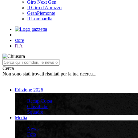
Giro Next Gen
Il Giro d'Abruzzo
GranPiemonte
Il Lombardia
store
ITA
Cerca
Non sono stati trovati risultati per la tua ricerca...
Edizione 2026
Edizione 2026
Recap Corsa
Classifiche
Squadre
Media
Media
News
Foto