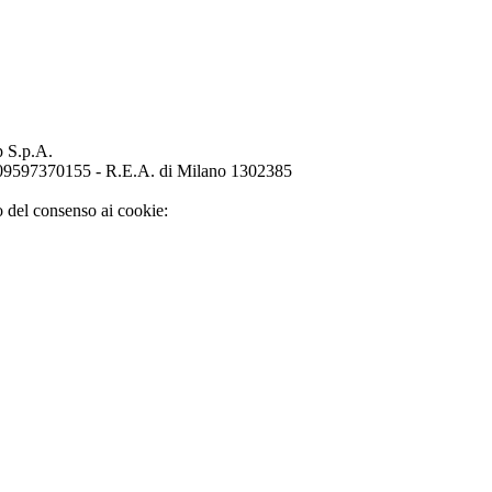
p S.p.A.
o 09597370155 - R.E.A. di Milano 1302385
o del consenso ai cookie: