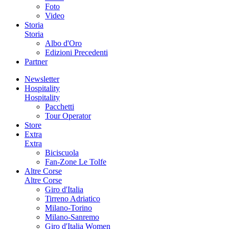
Foto
Video
Storia
Storia
Albo d'Oro
Edizioni Precedenti
Partner
Newsletter
Hospitality
Hospitality
Pacchetti
Tour Operator
Store
Extra
Extra
Biciscuola
Fan-Zone Le Tolfe
Altre Corse
Altre Corse
Giro d'Italia
Tirreno Adriatico
Milano-Torino
Milano-Sanremo
Giro d'Italia Women