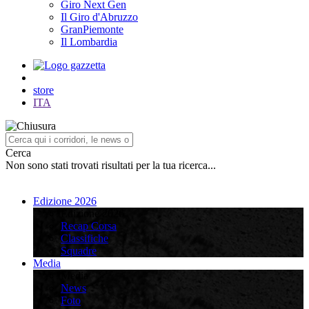
Giro Next Gen
Il Giro d'Abruzzo
GranPiemonte
Il Lombardia
store
ITA
Cerca
Non sono stati trovati risultati per la tua ricerca...
Edizione 2026
Edizione 2026
Recap Corsa
Classifiche
Squadre
Media
Media
News
Foto