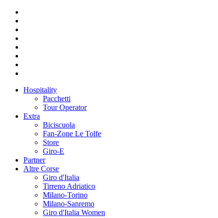
Hospitality
Pacchetti
Tour Operator
Extra
Biciscuola
Fan-Zone Le Tolfe
Store
Giro-E
Partner
Altre Corse
Giro d'Italia
Tirreno Adriatico
Milano-Torino
Milano-Sanremo
Giro d'Italia Women