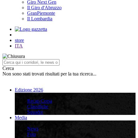
Giro Next Gen
Il Giro d'Abruzzo
GranPiemonte
Il Lombardia
store
ITA
Cerca
Non sono stati trovati risultati per la tua ricerca...
Edizione 2026
Edizione 2026
Recap Corsa
Classifiche
Squadre
Media
Media
News
Foto