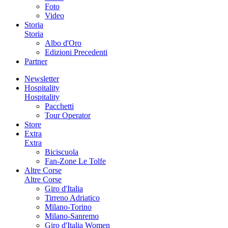
Foto
Video
Storia
Storia
Albo d'Oro
Edizioni Precedenti
Partner
Newsletter
Hospitality
Hospitality
Pacchetti
Tour Operator
Store
Extra
Extra
Biciscuola
Fan-Zone Le Tolfe
Altre Corse
Altre Corse
Giro d'Italia
Tirreno Adriatico
Milano-Torino
Milano-Sanremo
Giro d'Italia Women