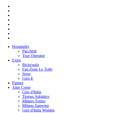
Hospitality
Pacchetti
Tour Operator
Extra
Biciscuola
Fan-Zone Le Tolfe
Store
Giro-E
Partner
Altre Corse
Giro d'Italia
Tirreno Adriatico
Milano-Torino
Milano-Sanremo
Giro d'Italia Women