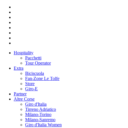
Hospitality
Pacchetti
Tour Operator
Extra
Biciscuola
Fan-Zone Le Tolfe
Store
Giro-E
Partner
Altre Corse
Giro d'Italia
Tirreno Adriatico
Milano-Torino
Milano-Sanremo
Giro d'Italia Women