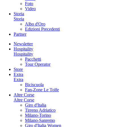
Foto
Video
Storia
Storia
Albo d'Oro
Edizioni Precedenti
Partner
Newsletter
Hospitality
Hospitality
Pacchetti
Tour Operator
Store
Extra
Extra
Biciscuola
Fan-Zone Le Tolfe
Altre Corse
Altre Corse
Giro d'Italia
Tirreno Adriatico
Milano-Torino
Milano-Sanremo
Giro d'Italia Women