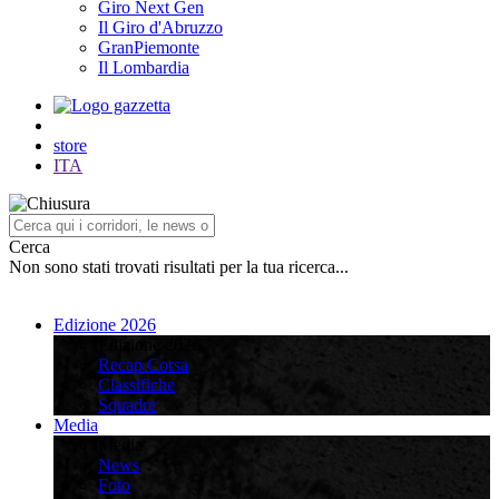
Giro Next Gen
Il Giro d'Abruzzo
GranPiemonte
Il Lombardia
store
ITA
Cerca
Non sono stati trovati risultati per la tua ricerca...
Edizione 2026
Edizione 2026
Recap Corsa
Classifiche
Squadre
Media
Media
News
Foto