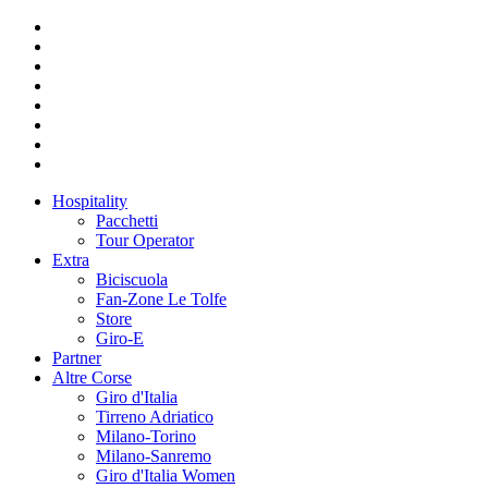
Hospitality
Pacchetti
Tour Operator
Extra
Biciscuola
Fan-Zone Le Tolfe
Store
Giro-E
Partner
Altre Corse
Giro d'Italia
Tirreno Adriatico
Milano-Torino
Milano-Sanremo
Giro d'Italia Women