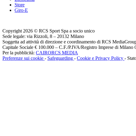
Store
Giro-E
Copyright 2026 © RCS Sport Spa a socio unico
Sede legale: via Rizzoli, 8 – 20132 Milano
Soggetta ad attività di direzione e coordinamento di RCS MediaGrou
Capitale Sociale € 100.000 – C.F./P.IVA/Registro Imprese di Milan
Per la pubblicità:
CAIRORCS MEDIA
Preferenze sui cookie
-
Safeguarding
-
Cookie e Privacy Policy
- Stat