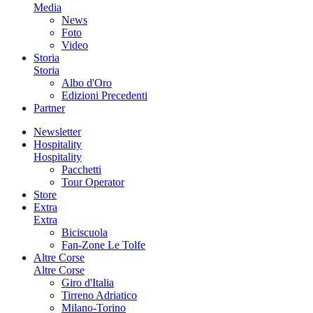
Media
News
Foto
Video
Storia
Storia
Albo d'Oro
Edizioni Precedenti
Partner
Newsletter
Hospitality
Hospitality
Pacchetti
Tour Operator
Store
Extra
Extra
Biciscuola
Fan-Zone Le Tolfe
Altre Corse
Altre Corse
Giro d'Italia
Tirreno Adriatico
Milano-Torino