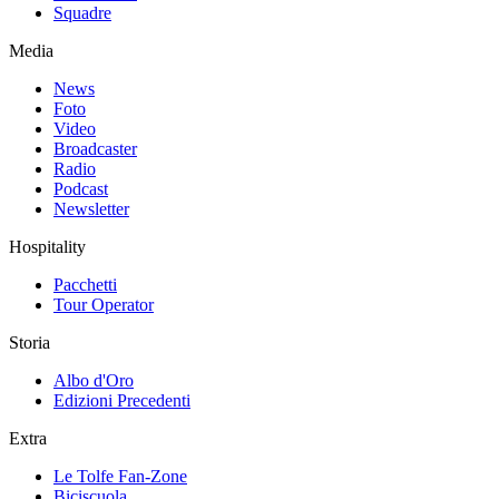
Squadre
Media
News
Foto
Video
Broadcaster
Radio
Podcast
Newsletter
Hospitality
Pacchetti
Tour Operator
Storia
Albo d'Oro
Edizioni Precedenti
Extra
Le Tolfe Fan-Zone
Biciscuola