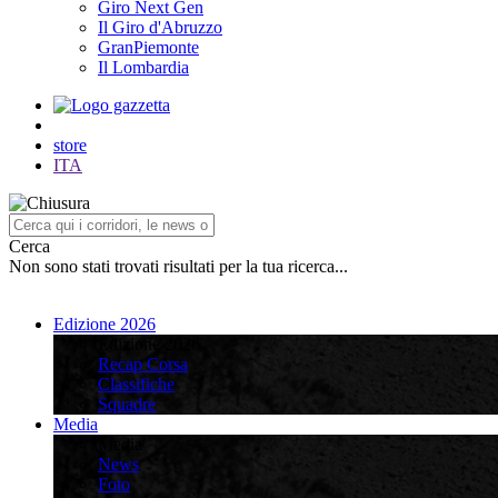
Giro Next Gen
Il Giro d'Abruzzo
GranPiemonte
Il Lombardia
store
ITA
Cerca
Non sono stati trovati risultati per la tua ricerca...
Edizione 2026
Edizione 2026
Recap Corsa
Classifiche
Squadre
Media
Media
News
Foto