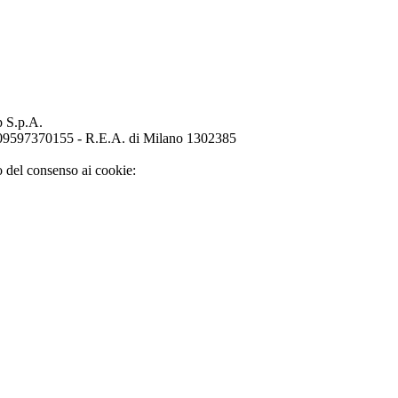
p S.p.A.
o 09597370155 - R.E.A. di Milano 1302385
o del consenso ai cookie: