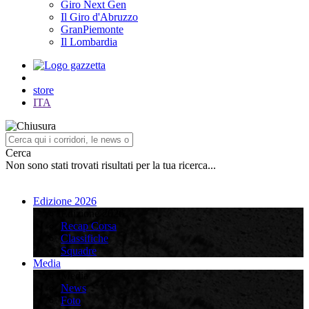
Giro Next Gen
Il Giro d'Abruzzo
GranPiemonte
Il Lombardia
store
ITA
Cerca
Non sono stati trovati risultati per la tua ricerca...
Edizione 2026
Edizione 2026
Recap Corsa
Classifiche
Squadre
Media
Media
News
Foto