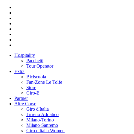
Hospitality
Pacchetti
Tour Operator
Extra
Biciscuola
Fan-Zone Le Tolfe
Store
Giro-E
Partner
Altre Corse
Giro d'Italia
Tirreno Adriatico
Milano-Torino
Milano-Sanremo
Giro d'Italia Women