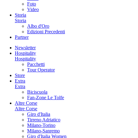
Foto
Video
Storia
Storia
Albo d'Oro
Edizioni Precedenti
Partner
Newsletter
Hospitality
Hospitality
Pacchetti
Tour Operator
Store
Extra
Extra
Biciscuola
Fan-Zone Le Tolfe
Altre Corse
Altre Corse
Giro d'Italia
Tirreno Adriatico
Milano-Torino
Milano-Sanremo
Giro d'Italia Women