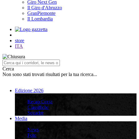
Giro Next Gen
Il Giro d'Abruzzo
GranPiemonte
Il Lombardia
store
ITA
Cerca
Non sono stati trovati risultati per la tua ricerca...
Edizione 2026
Edizione 2026
Recap Corsa
Classifiche
Squadre
Media
Media
News
Foto