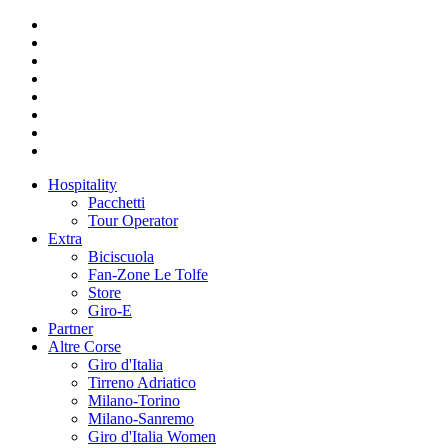
Hospitality
Pacchetti
Tour Operator
Extra
Biciscuola
Fan-Zone Le Tolfe
Store
Giro-E
Partner
Altre Corse
Giro d'Italia
Tirreno Adriatico
Milano-Torino
Milano-Sanremo
Giro d'Italia Women