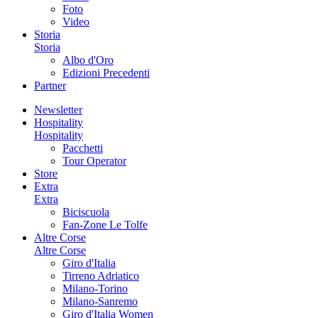
Foto
Video
Storia
Storia
Albo d'Oro
Edizioni Precedenti
Partner
Newsletter
Hospitality
Hospitality
Pacchetti
Tour Operator
Store
Extra
Extra
Biciscuola
Fan-Zone Le Tolfe
Altre Corse
Altre Corse
Giro d'Italia
Tirreno Adriatico
Milano-Torino
Milano-Sanremo
Giro d'Italia Women