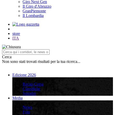
Giro Next Gen
Il Giro d'Abruzzo
GranPiemonte
Il Lombardia
store
ITA
Cerca
Non sono stati trovati risultati per la tua ricerca...
Edizione 2026
Edizione 2026
Recap Corsa
Classifiche
Squadre
Media
Media
News
Foto