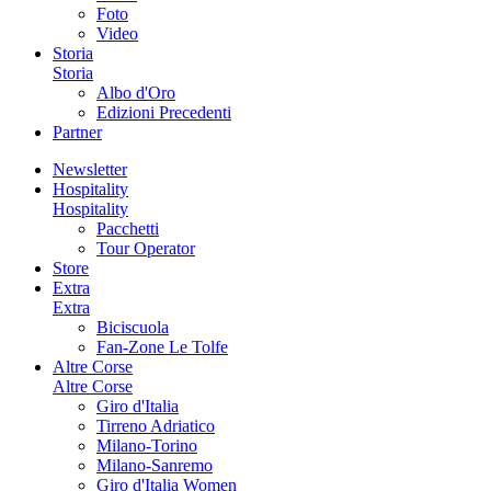
Foto
Video
Storia
Storia
Albo d'Oro
Edizioni Precedenti
Partner
Newsletter
Hospitality
Hospitality
Pacchetti
Tour Operator
Store
Extra
Extra
Biciscuola
Fan-Zone Le Tolfe
Altre Corse
Altre Corse
Giro d'Italia
Tirreno Adriatico
Milano-Torino
Milano-Sanremo
Giro d'Italia Women