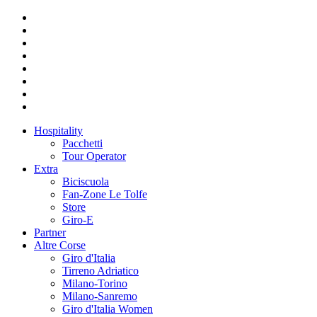
Hospitality
Pacchetti
Tour Operator
Extra
Biciscuola
Fan-Zone Le Tolfe
Store
Giro-E
Partner
Altre Corse
Giro d'Italia
Tirreno Adriatico
Milano-Torino
Milano-Sanremo
Giro d'Italia Women