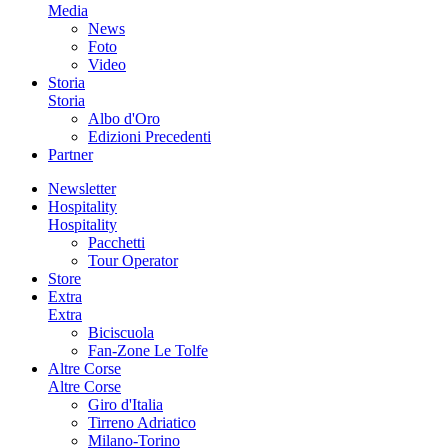
Media
News
Foto
Video
Storia
Storia
Albo d'Oro
Edizioni Precedenti
Partner
Newsletter
Hospitality
Hospitality
Pacchetti
Tour Operator
Store
Extra
Extra
Biciscuola
Fan-Zone Le Tolfe
Altre Corse
Altre Corse
Giro d'Italia
Tirreno Adriatico
Milano-Torino