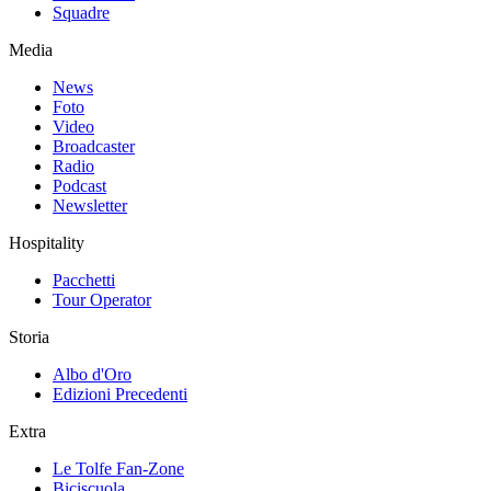
Squadre
Media
News
Foto
Video
Broadcaster
Radio
Podcast
Newsletter
Hospitality
Pacchetti
Tour Operator
Storia
Albo d'Oro
Edizioni Precedenti
Extra
Le Tolfe Fan-Zone
Biciscuola