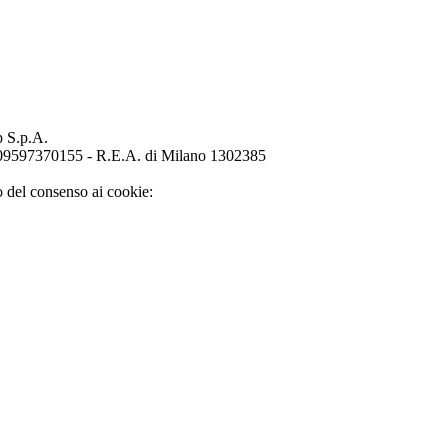
p S.p.A.
o 09597370155 - R.E.A. di Milano 1302385
o del consenso ai cookie: