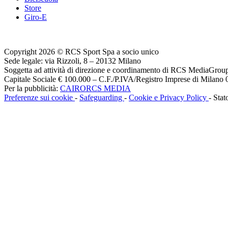
Store
Giro-E
Copyright 2026 © RCS Sport Spa a socio unico
Sede legale: via Rizzoli, 8 – 20132 Milano
Soggetta ad attività di direzione e coordinamento di RCS MediaGrou
Capitale Sociale € 100.000 – C.F./P.IVA/Registro Imprese di Milan
Per la pubblicità:
CAIRORCS MEDIA
Preferenze sui cookie
-
Safeguarding
-
Cookie e Privacy Policy
- Stat