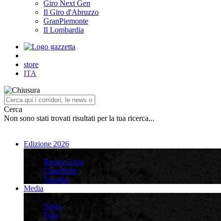
Giro Next Gen
Il Giro d'Abruzzo
GranPiemonte
Il Lombardia
store
ITA
Cerca
Non sono stati trovati risultati per la tua ricerca...
Edizione 2026
Edizione 2026
Recap Corsa
Classifiche
Squadre
Media
Media
News
Foto