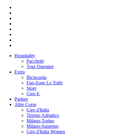
Hospitality
Pacchetti
Tour Operator
Extra
Biciscuola
Fan-Zone Le Tolfe
Store
Giro-E
Partner
Altre Corse
Giro d'Italia
Tirreno Adriatico
Milano-Torino
Milano-Sanremo
Giro d'Italia Women