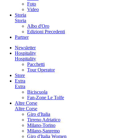
Foto
Video
Storia
Storia
Albo d'Oro
Edizioni Precedenti
Partner
Newsletter
Hospitality
Hospitality
Pacchetti
Tour Operator
Store
Extra
Extra
Biciscuola
Fan-Zone Le Tolfe
Altre Corse
Altre Corse
Giro d'Italia
Tirreno Adriatico
Milano-Torino
Milano-Sanremo
Giro d'Italia Women