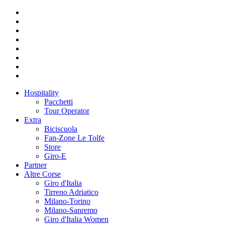
Hospitality
Pacchetti
Tour Operator
Extra
Biciscuola
Fan-Zone Le Tolfe
Store
Giro-E
Partner
Altre Corse
Giro d'Italia
Tirreno Adriatico
Milano-Torino
Milano-Sanremo
Giro d'Italia Women