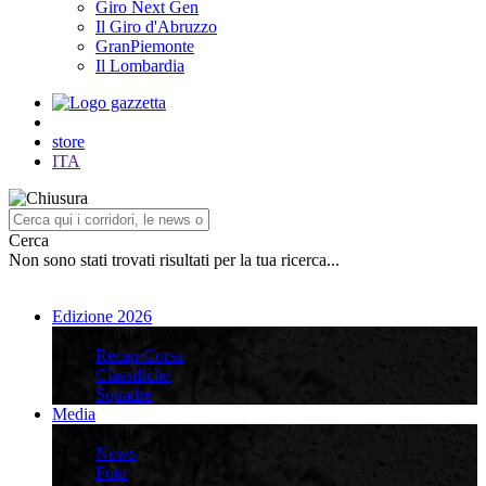
Giro Next Gen
Il Giro d'Abruzzo
GranPiemonte
Il Lombardia
store
ITA
Cerca
Non sono stati trovati risultati per la tua ricerca...
Edizione 2026
Edizione 2026
Recap Corsa
Classifiche
Squadre
Media
Media
News
Foto