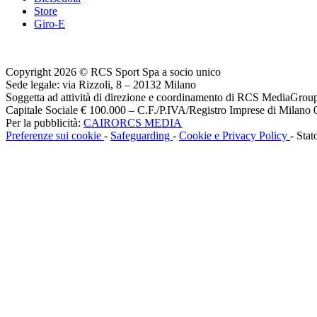
Store
Giro-E
Copyright 2026 © RCS Sport Spa a socio unico
Sede legale: via Rizzoli, 8 – 20132 Milano
Soggetta ad attività di direzione e coordinamento di RCS MediaGrou
Capitale Sociale € 100.000 – C.F./P.IVA/Registro Imprese di Milan
Per la pubblicità:
CAIRORCS MEDIA
Preferenze sui cookie
-
Safeguarding
-
Cookie e Privacy Policy
- Stat