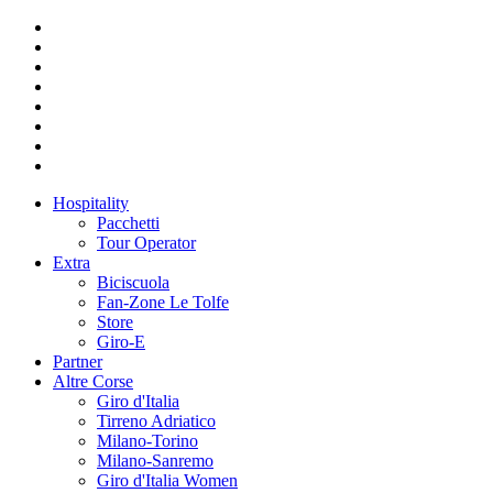
Hospitality
Pacchetti
Tour Operator
Extra
Biciscuola
Fan-Zone Le Tolfe
Store
Giro-E
Partner
Altre Corse
Giro d'Italia
Tirreno Adriatico
Milano-Torino
Milano-Sanremo
Giro d'Italia Women