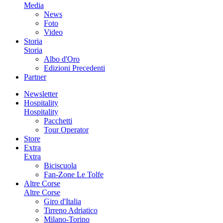
Media
News
Foto
Video
Storia
Storia
Albo d'Oro
Edizioni Precedenti
Partner
Newsletter
Hospitality
Hospitality
Pacchetti
Tour Operator
Store
Extra
Extra
Biciscuola
Fan-Zone Le Tolfe
Altre Corse
Altre Corse
Giro d'Italia
Tirreno Adriatico
Milano-Torino