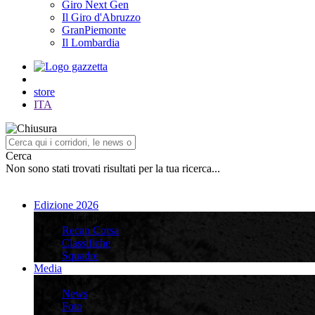
Giro Next Gen
Il Giro d'Abruzzo
GranPiemonte
Il Lombardia
store
ITA
Cerca
Non sono stati trovati risultati per la tua ricerca...
Edizione 2026
Edizione 2026
Recap Corsa
Classifiche
Squadre
Media
Media
News
Foto