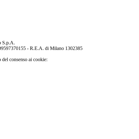
p S.p.A.
o 09597370155 - R.E.A. di Milano 1302385
o del consenso ai cookie: