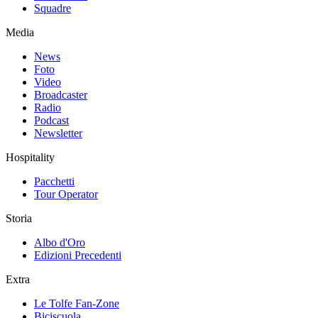
Squadre
Media
News
Foto
Video
Broadcaster
Radio
Podcast
Newsletter
Hospitality
Pacchetti
Tour Operator
Storia
Albo d'Oro
Edizioni Precedenti
Extra
Le Tolfe Fan-Zone
Biciscuola