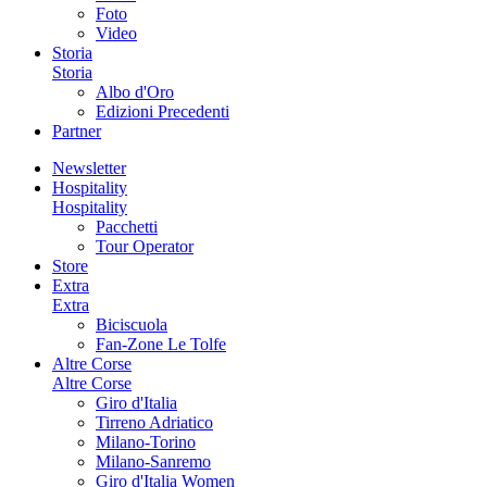
Foto
Video
Storia
Storia
Albo d'Oro
Edizioni Precedenti
Partner
Newsletter
Hospitality
Hospitality
Pacchetti
Tour Operator
Store
Extra
Extra
Biciscuola
Fan-Zone Le Tolfe
Altre Corse
Altre Corse
Giro d'Italia
Tirreno Adriatico
Milano-Torino
Milano-Sanremo
Giro d'Italia Women