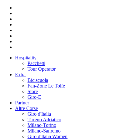
Hospitality
Pacchetti
Tour Operator
Extra
Biciscuola
Fan-Zone Le Tolfe
Store
Giro-E
Partner
Altre Corse
Giro d'Italia
Tirreno Adriatico
Milano-Torino
Milano-Sanremo
Giro d'Italia Women