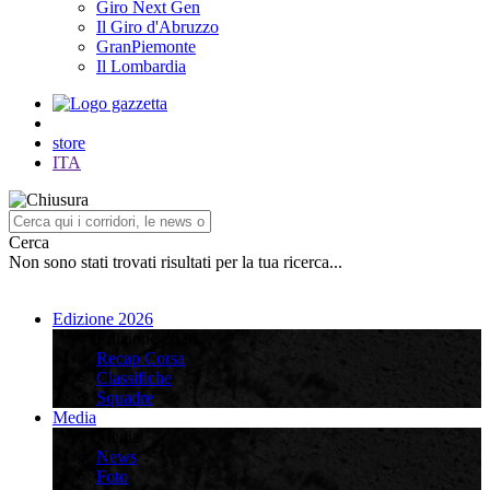
Giro Next Gen
Il Giro d'Abruzzo
GranPiemonte
Il Lombardia
store
ITA
Cerca
Non sono stati trovati risultati per la tua ricerca...
Edizione 2026
Edizione 2026
Recap Corsa
Classifiche
Squadre
Media
Media
News
Foto