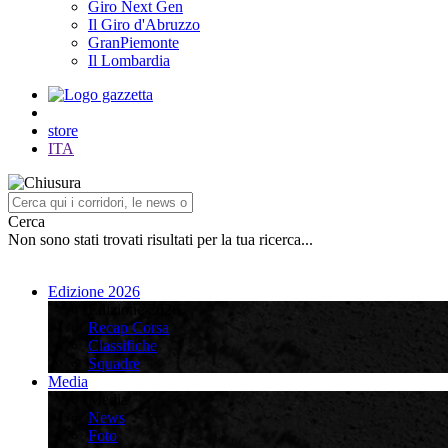
Giro Next Gen
Il Giro d'Abruzzo
GranPiemonte
Il Lombardia
store
ITA
Cerca
Non sono stati trovati risultati per la tua ricerca...
Edizione 2026
Edizione 2026
Recap Corsa
Classifiche
Squadre
Media
Media
News
Foto