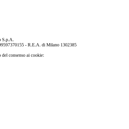
p S.p.A.
o 09597370155 - R.E.A. di Milano 1302385
o del consenso ai cookie: