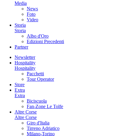
Media
News
Foto
Video
Storia
Storia
Albo d'Oro
Edizioni Precedenti
Partner
Newsletter
Hospitality
Hospitality
Pacchetti
Tour Operator
Store
Extra
Extra
Biciscuola
Fan-Zone Le Tolfe
Altre Corse
Altre Corse
Giro d'Italia
Tirreno Adriatico
Milano-Torino