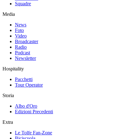
Squadre
Media
News
Foto
Video
Broadcaster
Radio
Podcast
Newsletter
Hospitality
Pacchetti
Tour Operator
Storia
Albo d'Oro
Edizioni Precedenti
Extra
Le Tolfe Fan-Zone
Biciscuola