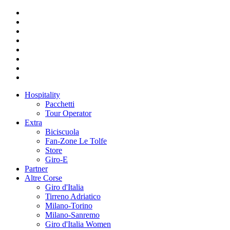
Hospitality
Pacchetti
Tour Operator
Extra
Biciscuola
Fan-Zone Le Tolfe
Store
Giro-E
Partner
Altre Corse
Giro d'Italia
Tirreno Adriatico
Milano-Torino
Milano-Sanremo
Giro d'Italia Women