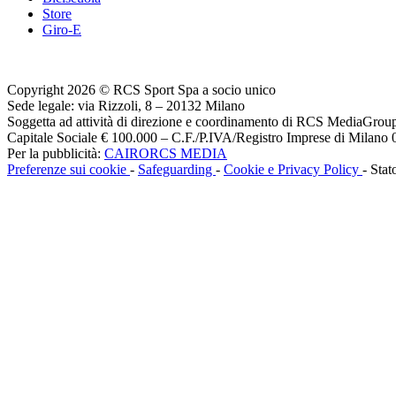
Store
Giro-E
Copyright 2026 © RCS Sport Spa a socio unico
Sede legale: via Rizzoli, 8 – 20132 Milano
Soggetta ad attività di direzione e coordinamento di RCS MediaGrou
Capitale Sociale € 100.000 – C.F./P.IVA/Registro Imprese di Milan
Per la pubblicità:
CAIRORCS MEDIA
Preferenze sui cookie
-
Safeguarding
-
Cookie e Privacy Policy
- Stat