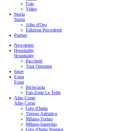
Foto
Video
Storia
Storia
Albo d'Oro
Edizioni Precedenti
Partner
Newsletter
Hospitality
Hospitality
Pacchetti
Tour Operator
Store
Extra
Extra
Biciscuola
Fan-Zone Le Tolfe
Altre Corse
Altre Corse
Giro d'Italia
Tirreno Adriatico
Milano-Torino
Milano-Sanremo
Giro d'Italia Women