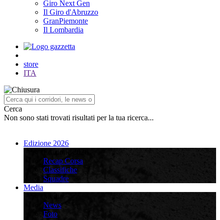
Giro Next Gen
Il Giro d'Abruzzo
GranPiemonte
Il Lombardia
store
ITA
Cerca
Non sono stati trovati risultati per la tua ricerca...
Edizione 2026
Edizione 2026
Recap Corsa
Classifiche
Squadre
Media
Media
News
Foto