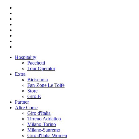
Hospitality
Pacchetti
Tour Operator
Extra
Biciscuola
Fan-Zone Le Tolfe
Store
Giro-E
Partner
Altre Corse
Giro d'Italia
Tirreno Adriatico
Milano-Torino
Milano-Sanremo
Giro d'Italia Women