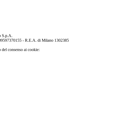
p S.p.A.
o 09597370155 - R.E.A. di Milano 1302385
o del consenso ai cookie: