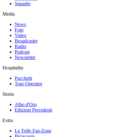
Squadre
Media
News
Foto
Video
Broadcaster
Radio
Podcast
Newsletter
Hospitality
Pacchetti
Tour Operator
Storia
Albo d'Oro
Edizioni Precedenti
Extra
Le Tolfe Fan-Zone
Biciscuola