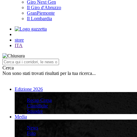
Giro Next Gen
Il Giro d'Abruzzo
GranPiemonte
Il Lombardia
store
ITA
Cerca
Non sono stati trovati risultati per la tua ricerca...
Edizione 2026
Edizione 2026
Recap Corsa
Classifiche
Squadre
Media
Media
News
Foto