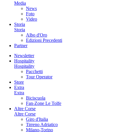
Media
News
Foto
Video
Storia
Storia
Albo d'Oro
Edizioni Precedenti
Partner
Newsletter
Hospitality
Hospitality
Pacchetti
Tour Operator
Store
Extra
Extra
Biciscuola
Fan-Zone Le Tolfe
Altre Corse
Altre Corse
Giro d'Italia
Tirreno Adriatico
Milano-Torino