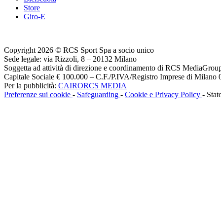
Store
Giro-E
Copyright 2026 © RCS Sport Spa a socio unico
Sede legale: via Rizzoli, 8 – 20132 Milano
Soggetta ad attività di direzione e coordinamento di RCS MediaGrou
Capitale Sociale € 100.000 – C.F./P.IVA/Registro Imprese di Milan
Per la pubblicità:
CAIRORCS MEDIA
Preferenze sui cookie
-
Safeguarding
-
Cookie e Privacy Policy
- Stat