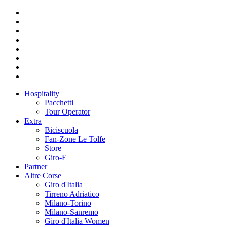
Hospitality
Pacchetti
Tour Operator
Extra
Biciscuola
Fan-Zone Le Tolfe
Store
Giro-E
Partner
Altre Corse
Giro d'Italia
Tirreno Adriatico
Milano-Torino
Milano-Sanremo
Giro d'Italia Women