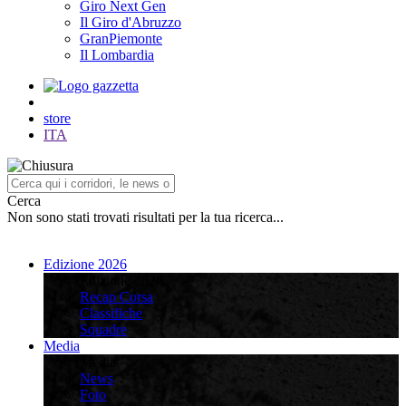
Giro Next Gen
Il Giro d'Abruzzo
GranPiemonte
Il Lombardia
store
ITA
Cerca
Non sono stati trovati risultati per la tua ricerca...
Edizione 2026
Edizione 2026
Recap Corsa
Classifiche
Squadre
Media
Media
News
Foto