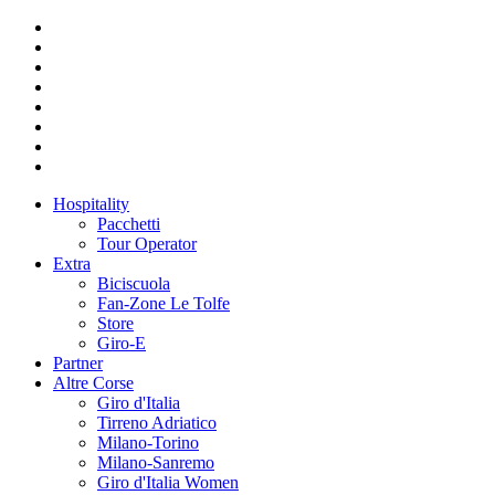
Hospitality
Pacchetti
Tour Operator
Extra
Biciscuola
Fan-Zone Le Tolfe
Store
Giro-E
Partner
Altre Corse
Giro d'Italia
Tirreno Adriatico
Milano-Torino
Milano-Sanremo
Giro d'Italia Women