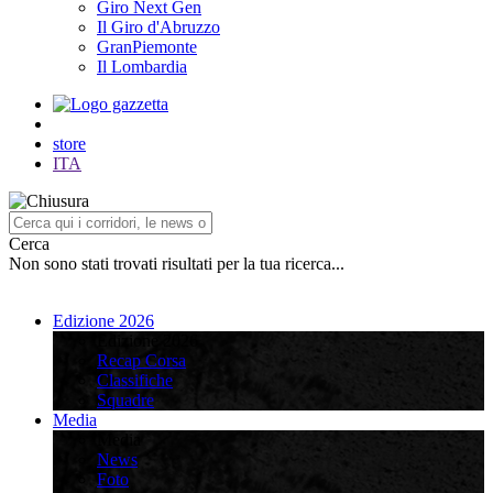
Giro Next Gen
Il Giro d'Abruzzo
GranPiemonte
Il Lombardia
store
ITA
Cerca
Non sono stati trovati risultati per la tua ricerca...
Edizione 2026
Edizione 2026
Recap Corsa
Classifiche
Squadre
Media
Media
News
Foto