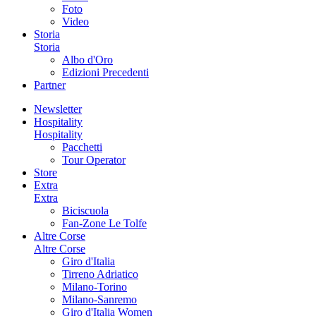
Foto
Video
Storia
Storia
Albo d'Oro
Edizioni Precedenti
Partner
Newsletter
Hospitality
Hospitality
Pacchetti
Tour Operator
Store
Extra
Extra
Biciscuola
Fan-Zone Le Tolfe
Altre Corse
Altre Corse
Giro d'Italia
Tirreno Adriatico
Milano-Torino
Milano-Sanremo
Giro d'Italia Women