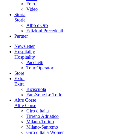
Foto
Video
Storia
Storia
Albo d'Oro
Edizioni Precedenti
Partner
Newsletter
Hospitality
Hospitality
Pacchetti
Tour Operator
Store
Extra
Extra
Biciscuola
Fan-Zone Le Tolfe
Altre Corse
Altre Corse
Giro d'Italia
Tirreno Adriatico
Milano-Torino
Milano-Sanremo
Giro d'Italia Women