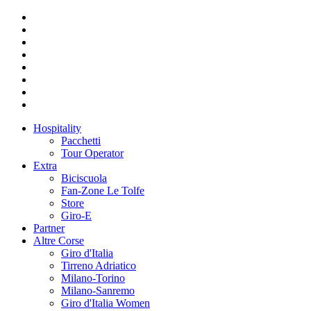
Hospitality
Pacchetti
Tour Operator
Extra
Biciscuola
Fan-Zone Le Tolfe
Store
Giro-E
Partner
Altre Corse
Giro d'Italia
Tirreno Adriatico
Milano-Torino
Milano-Sanremo
Giro d'Italia Women