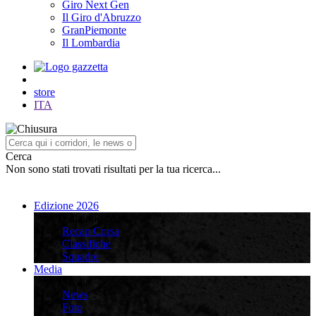
Giro Next Gen
Il Giro d'Abruzzo
GranPiemonte
Il Lombardia
store
ITA
Cerca
Non sono stati trovati risultati per la tua ricerca...
Edizione 2026
Edizione 2026
Recap Corsa
Classifiche
Squadre
Media
Media
News
Foto