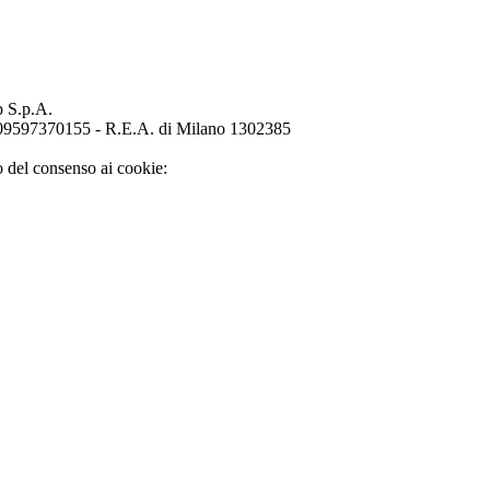
p S.p.A.
o 09597370155 - R.E.A. di Milano 1302385
o del consenso ai cookie: