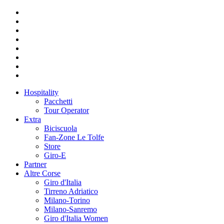
Hospitality
Pacchetti
Tour Operator
Extra
Biciscuola
Fan-Zone Le Tolfe
Store
Giro-E
Partner
Altre Corse
Giro d'Italia
Tirreno Adriatico
Milano-Torino
Milano-Sanremo
Giro d'Italia Women