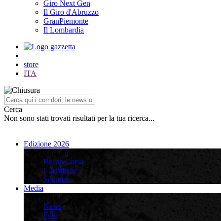
Giro Next Gen
Il Giro d'Abruzzo
GranPiemonte
Il Lombardia
store
ITA
Cerca
Non sono stati trovati risultati per la tua ricerca...
Edizione 2026
Edizione 2026
Recap Corsa
Classifiche
Squadre
Media
Media
News
Foto