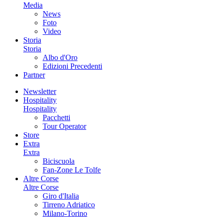
Media
News
Foto
Video
Storia
Storia
Albo d'Oro
Edizioni Precedenti
Partner
Newsletter
Hospitality
Hospitality
Pacchetti
Tour Operator
Store
Extra
Extra
Biciscuola
Fan-Zone Le Tolfe
Altre Corse
Altre Corse
Giro d'Italia
Tirreno Adriatico
Milano-Torino