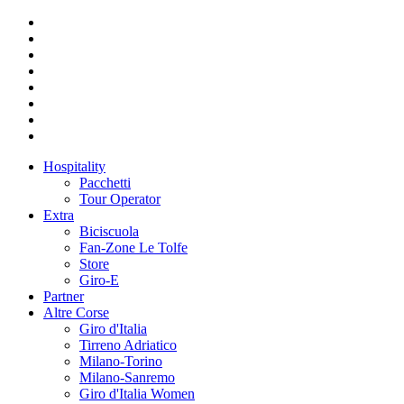
Hospitality
Pacchetti
Tour Operator
Extra
Biciscuola
Fan-Zone Le Tolfe
Store
Giro-E
Partner
Altre Corse
Giro d'Italia
Tirreno Adriatico
Milano-Torino
Milano-Sanremo
Giro d'Italia Women