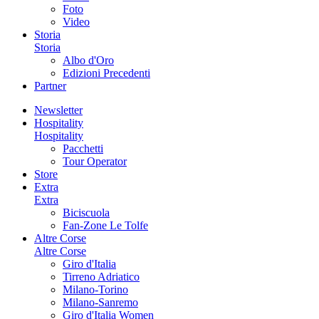
Foto
Video
Storia
Storia
Albo d'Oro
Edizioni Precedenti
Partner
Newsletter
Hospitality
Hospitality
Pacchetti
Tour Operator
Store
Extra
Extra
Biciscuola
Fan-Zone Le Tolfe
Altre Corse
Altre Corse
Giro d'Italia
Tirreno Adriatico
Milano-Torino
Milano-Sanremo
Giro d'Italia Women