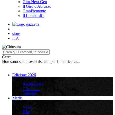
Giro Next Gen
Il Giro d'Abruzzo
GranPiemonte
Il Lombardia
store
ITA
Cerca
Non sono stati trovati risultati per la tua ricerca...
Edizione 2026
Edizione 2026
Recap Corsa
Classifiche
Squadre
Media
Media
News
Foto