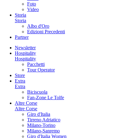
Foto
Video
Storia
Storia
Albo d'Oro
Edizioni Precedenti
Partner
Newsletter
Hospitality
Hospitality
Pacchetti
Tour Operator
Store
Extra
Extra
Biciscuola
Fan-Zone Le Tolfe
Altre Corse
Altre Corse
Giro d'Italia
Tirreno Adriatico
Milano-Torino
Milano-Sanremo
Giro d'Italia Women