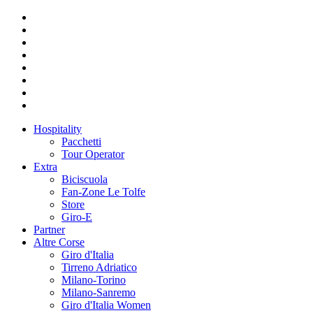
Hospitality
Pacchetti
Tour Operator
Extra
Biciscuola
Fan-Zone Le Tolfe
Store
Giro-E
Partner
Altre Corse
Giro d'Italia
Tirreno Adriatico
Milano-Torino
Milano-Sanremo
Giro d'Italia Women