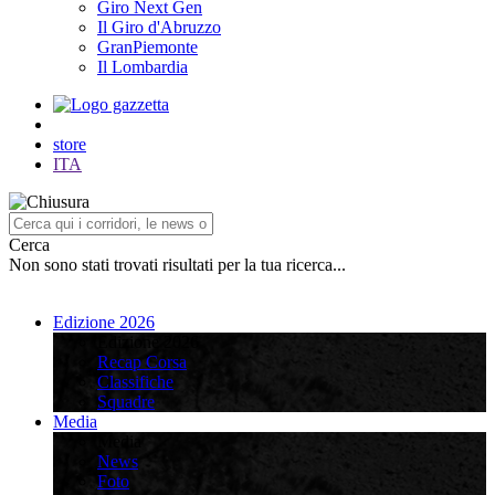
Giro Next Gen
Il Giro d'Abruzzo
GranPiemonte
Il Lombardia
store
ITA
Cerca
Non sono stati trovati risultati per la tua ricerca...
Edizione 2026
Edizione 2026
Recap Corsa
Classifiche
Squadre
Media
Media
News
Foto