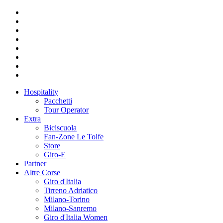
Hospitality
Pacchetti
Tour Operator
Extra
Biciscuola
Fan-Zone Le Tolfe
Store
Giro-E
Partner
Altre Corse
Giro d'Italia
Tirreno Adriatico
Milano-Torino
Milano-Sanremo
Giro d'Italia Women