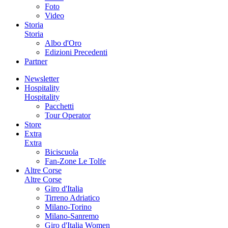
Foto
Video
Storia
Storia
Albo d'Oro
Edizioni Precedenti
Partner
Newsletter
Hospitality
Hospitality
Pacchetti
Tour Operator
Store
Extra
Extra
Biciscuola
Fan-Zone Le Tolfe
Altre Corse
Altre Corse
Giro d'Italia
Tirreno Adriatico
Milano-Torino
Milano-Sanremo
Giro d'Italia Women