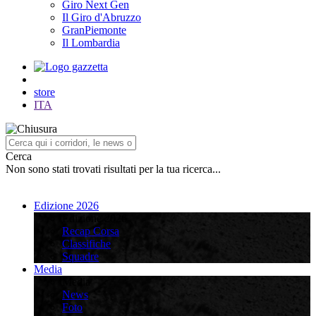
Giro Next Gen
Il Giro d'Abruzzo
GranPiemonte
Il Lombardia
store
ITA
Cerca
Non sono stati trovati risultati per la tua ricerca...
Edizione 2026
Edizione 2026
Recap Corsa
Classifiche
Squadre
Media
Media
News
Foto