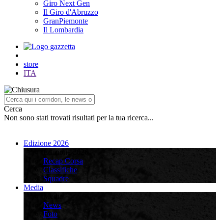
Giro Next Gen
Il Giro d'Abruzzo
GranPiemonte
Il Lombardia
store
ITA
Cerca
Non sono stati trovati risultati per la tua ricerca...
Edizione 2026
Edizione 2026
Recap Corsa
Classifiche
Squadre
Media
Media
News
Foto