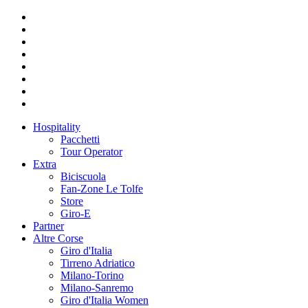
Hospitality
Pacchetti
Tour Operator
Extra
Biciscuola
Fan-Zone Le Tolfe
Store
Giro-E
Partner
Altre Corse
Giro d'Italia
Tirreno Adriatico
Milano-Torino
Milano-Sanremo
Giro d'Italia Women