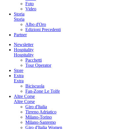
Foto
Video
Storia
Storia
Albo d'Oro
Edizioni Precedenti
Partner
Newsletter
Hospitality
Hospitality
Pacchetti
Tour Operator
Store
Extra
Extra
Biciscuola
Fan-Zone Le Tolfe
Altre Corse
Altre Corse
Giro d'Italia
Tirreno Adriatico
Milano-Torino
Milano-Sanremo
Giro d'Italia Women