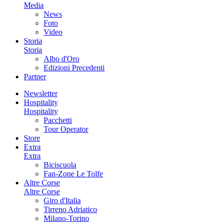
Media
News
Foto
Video
Storia
Storia
Albo d'Oro
Edizioni Precedenti
Partner
Newsletter
Hospitality
Hospitality
Pacchetti
Tour Operator
Store
Extra
Extra
Biciscuola
Fan-Zone Le Tolfe
Altre Corse
Altre Corse
Giro d'Italia
Tirreno Adriatico
Milano-Torino