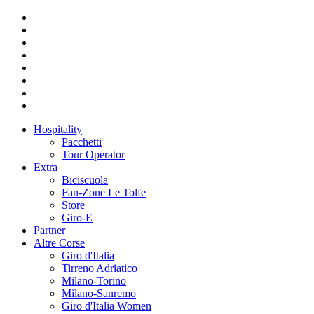
Hospitality
Pacchetti
Tour Operator
Extra
Biciscuola
Fan-Zone Le Tolfe
Store
Giro-E
Partner
Altre Corse
Giro d'Italia
Tirreno Adriatico
Milano-Torino
Milano-Sanremo
Giro d'Italia Women