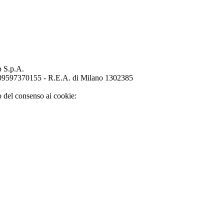
p S.p.A.
o 09597370155 - R.E.A. di Milano 1302385
o del consenso ai cookie: