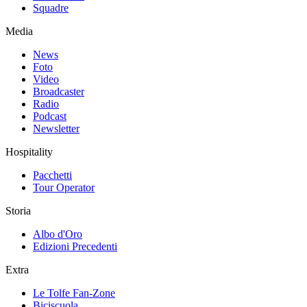
Squadre
Media
News
Foto
Video
Broadcaster
Radio
Podcast
Newsletter
Hospitality
Pacchetti
Tour Operator
Storia
Albo d'Oro
Edizioni Precedenti
Extra
Le Tolfe Fan-Zone
Biciscuola