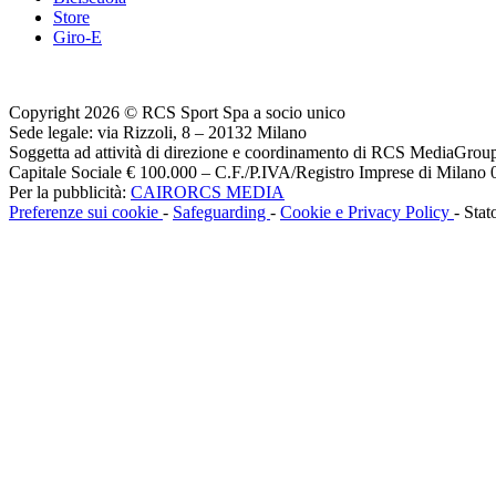
Store
Giro-E
Copyright 2026 © RCS Sport Spa a socio unico
Sede legale: via Rizzoli, 8 – 20132 Milano
Soggetta ad attività di direzione e coordinamento di RCS MediaGrou
Capitale Sociale € 100.000 – C.F./P.IVA/Registro Imprese di Milan
Per la pubblicità:
CAIRORCS MEDIA
Preferenze sui cookie
-
Safeguarding
-
Cookie e Privacy Policy
- Stat