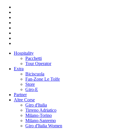
Hospitality
Pacchetti
Tour Operator
Extra
Biciscuola
Fan-Zone Le Tolfe
Store
Giro-E
Partner
Altre Corse
Giro d'Italia
Tirreno Adriatico
Milano-Torino
Milano-Sanremo
Giro d'Italia Women