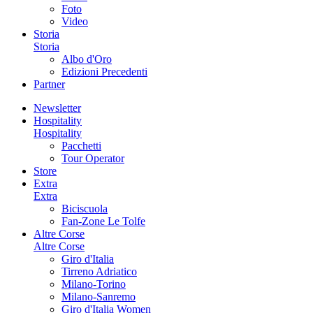
Foto
Video
Storia
Storia
Albo d'Oro
Edizioni Precedenti
Partner
Newsletter
Hospitality
Hospitality
Pacchetti
Tour Operator
Store
Extra
Extra
Biciscuola
Fan-Zone Le Tolfe
Altre Corse
Altre Corse
Giro d'Italia
Tirreno Adriatico
Milano-Torino
Milano-Sanremo
Giro d'Italia Women