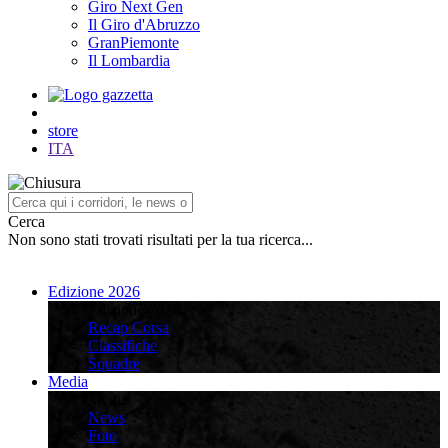
Giro Next Gen
Il Giro d'Abruzzo
GranPiemonte
Il Lombardia
store
ITA
Cerca
Non sono stati trovati risultati per la tua ricerca...
Edizione 2026
Edizione 2026
Recap Corsa
Classifiche
Squadre
Media
Media
News
Foto