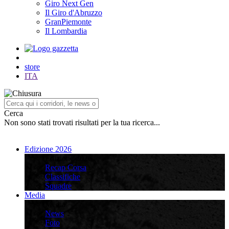
Giro Next Gen
Il Giro d'Abruzzo
GranPiemonte
Il Lombardia
store
ITA
Cerca
Non sono stati trovati risultati per la tua ricerca...
Edizione 2026
Edizione 2026
Recap Corsa
Classifiche
Squadre
Media
Media
News
Foto