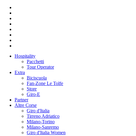
Hospitality
Pacchetti
Tour Operator
Extra
Biciscuola
Fan-Zone Le Tolfe
Store
Giro-E
Partner
Altre Corse
Giro d'Italia
Tirreno Adriatico
Milano-Torino
Milano-Sanremo
Giro d'Italia Women