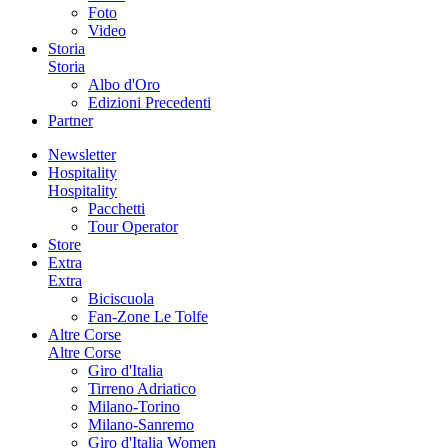
Foto
Video
Storia
Storia
Albo d'Oro
Edizioni Precedenti
Partner
Newsletter
Hospitality
Hospitality
Pacchetti
Tour Operator
Store
Extra
Extra
Biciscuola
Fan-Zone Le Tolfe
Altre Corse
Altre Corse
Giro d'Italia
Tirreno Adriatico
Milano-Torino
Milano-Sanremo
Giro d'Italia Women