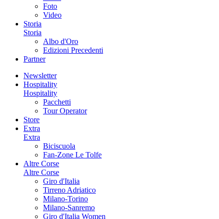
Foto
Video
Storia
Storia
Albo d'Oro
Edizioni Precedenti
Partner
Newsletter
Hospitality
Hospitality
Pacchetti
Tour Operator
Store
Extra
Extra
Biciscuola
Fan-Zone Le Tolfe
Altre Corse
Altre Corse
Giro d'Italia
Tirreno Adriatico
Milano-Torino
Milano-Sanremo
Giro d'Italia Women