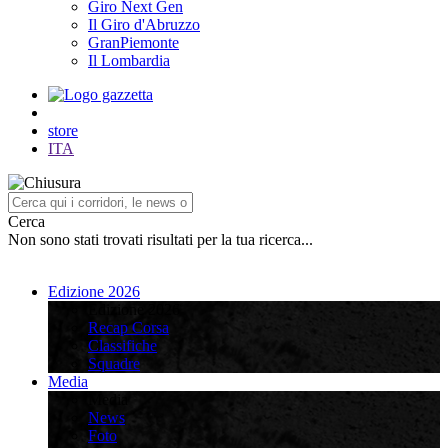
Giro Next Gen
Il Giro d'Abruzzo
GranPiemonte
Il Lombardia
store
ITA
Cerca
Non sono stati trovati risultati per la tua ricerca...
Edizione 2026
Edizione 2026
Recap Corsa
Classifiche
Squadre
Media
Media
News
Foto