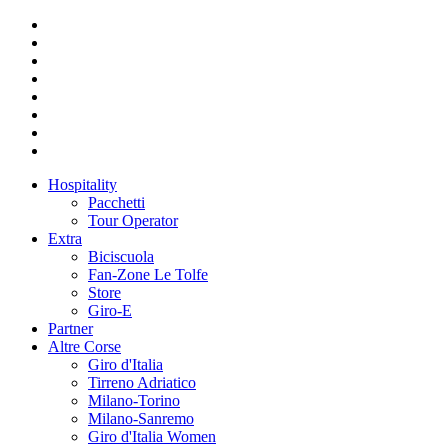
Hospitality
Pacchetti
Tour Operator
Extra
Biciscuola
Fan-Zone Le Tolfe
Store
Giro-E
Partner
Altre Corse
Giro d'Italia
Tirreno Adriatico
Milano-Torino
Milano-Sanremo
Giro d'Italia Women