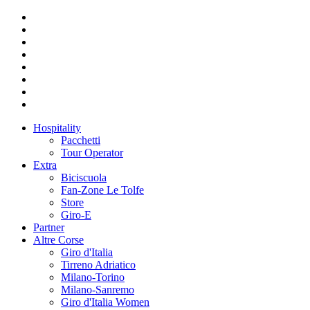
Hospitality
Pacchetti
Tour Operator
Extra
Biciscuola
Fan-Zone Le Tolfe
Store
Giro-E
Partner
Altre Corse
Giro d'Italia
Tirreno Adriatico
Milano-Torino
Milano-Sanremo
Giro d'Italia Women