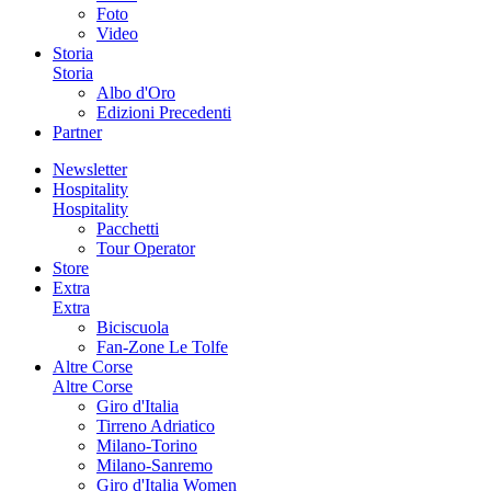
Foto
Video
Storia
Storia
Albo d'Oro
Edizioni Precedenti
Partner
Newsletter
Hospitality
Hospitality
Pacchetti
Tour Operator
Store
Extra
Extra
Biciscuola
Fan-Zone Le Tolfe
Altre Corse
Altre Corse
Giro d'Italia
Tirreno Adriatico
Milano-Torino
Milano-Sanremo
Giro d'Italia Women