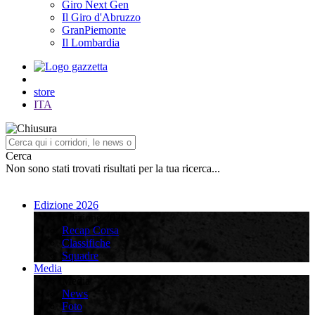
Giro Next Gen
Il Giro d'Abruzzo
GranPiemonte
Il Lombardia
store
ITA
Cerca
Non sono stati trovati risultati per la tua ricerca...
Edizione 2026
Edizione 2026
Recap Corsa
Classifiche
Squadre
Media
Media
News
Foto