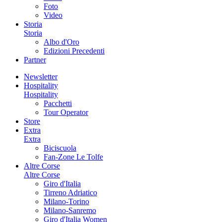
Foto
Video
Storia
Storia
Albo d'Oro
Edizioni Precedenti
Partner
Newsletter
Hospitality
Hospitality
Pacchetti
Tour Operator
Store
Extra
Extra
Biciscuola
Fan-Zone Le Tolfe
Altre Corse
Altre Corse
Giro d'Italia
Tirreno Adriatico
Milano-Torino
Milano-Sanremo
Giro d'Italia Women