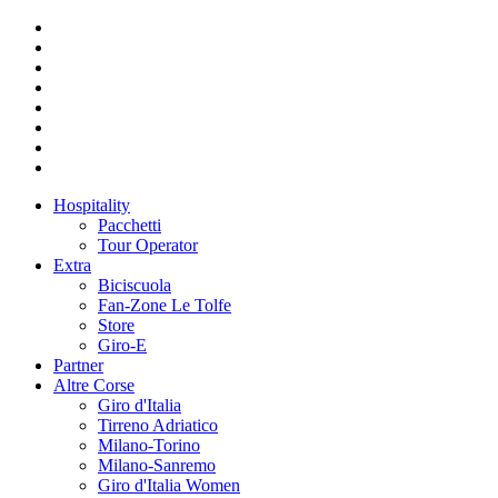
Hospitality
Pacchetti
Tour Operator
Extra
Biciscuola
Fan-Zone Le Tolfe
Store
Giro-E
Partner
Altre Corse
Giro d'Italia
Tirreno Adriatico
Milano-Torino
Milano-Sanremo
Giro d'Italia Women