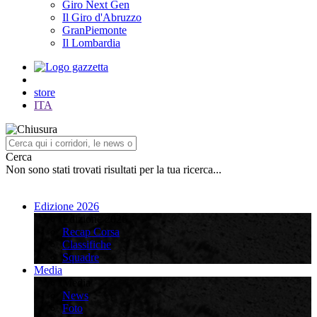
Giro Next Gen
Il Giro d'Abruzzo
GranPiemonte
Il Lombardia
store
ITA
Cerca
Non sono stati trovati risultati per la tua ricerca...
Edizione 2026
Edizione 2026
Recap Corsa
Classifiche
Squadre
Media
Media
News
Foto