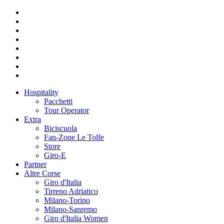
Hospitality
Pacchetti
Tour Operator
Extra
Biciscuola
Fan-Zone Le Tolfe
Store
Giro-E
Partner
Altre Corse
Giro d'Italia
Tirreno Adriatico
Milano-Torino
Milano-Sanremo
Giro d'Italia Women