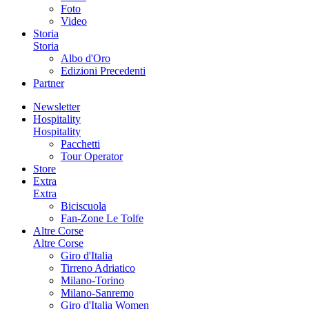
Foto
Video
Storia
Storia
Albo d'Oro
Edizioni Precedenti
Partner
Newsletter
Hospitality
Hospitality
Pacchetti
Tour Operator
Store
Extra
Extra
Biciscuola
Fan-Zone Le Tolfe
Altre Corse
Altre Corse
Giro d'Italia
Tirreno Adriatico
Milano-Torino
Milano-Sanremo
Giro d'Italia Women