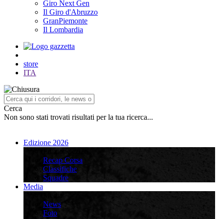
Giro Next Gen
Il Giro d'Abruzzo
GranPiemonte
Il Lombardia
store
ITA
Cerca
Non sono stati trovati risultati per la tua ricerca...
Edizione 2026
Edizione 2026
Recap Corsa
Classifiche
Squadre
Media
Media
News
Foto