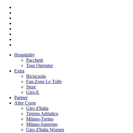
Hospitality
Pacchetti
Tour Operator
Extra
Biciscuola
Fan-Zone Le Tolfe
Store
Giro-E
Partner
Altre Corse
Giro d'Italia
Tirreno Adriatico
Milano-Torino
Milano-Sanremo
Giro d'Italia Women