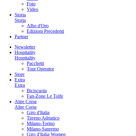
Foto
Video
Storia
Storia
Albo d'Oro
Edizioni Precedenti
Partner
Newsletter
Hospitality
Hospitality
Pacchetti
Tour Operator
Store
Extra
Extra
Biciscuola
Fan-Zone Le Tolfe
Altre Corse
Altre Corse
Giro d'Italia
Tirreno Adriatico
Milano-Torino
Milano-Sanremo
Giro d'Italia Women