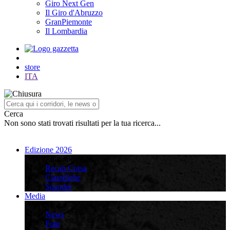
Giro Next Gen
Il Giro d'Abruzzo
GranPiemonte
Il Lombardia
store
ITA
Cerca
Non sono stati trovati risultati per la tua ricerca...
Edizione 2026
Edizione 2026
Recap Corsa
Classifiche
Squadre
Media
Media
News
Foto