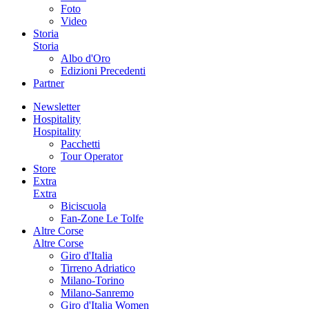
Foto
Video
Storia
Storia
Albo d'Oro
Edizioni Precedenti
Partner
Newsletter
Hospitality
Hospitality
Pacchetti
Tour Operator
Store
Extra
Extra
Biciscuola
Fan-Zone Le Tolfe
Altre Corse
Altre Corse
Giro d'Italia
Tirreno Adriatico
Milano-Torino
Milano-Sanremo
Giro d'Italia Women