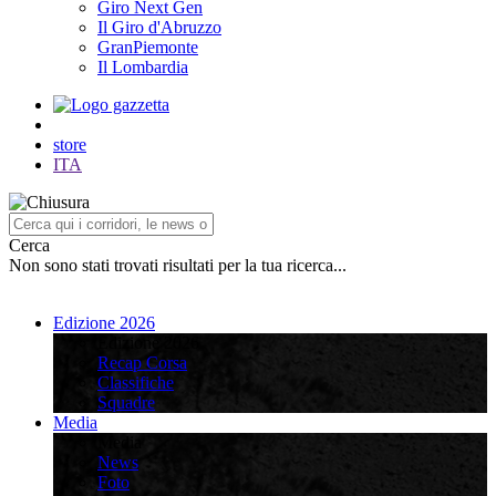
Giro Next Gen
Il Giro d'Abruzzo
GranPiemonte
Il Lombardia
store
ITA
Cerca
Non sono stati trovati risultati per la tua ricerca...
Edizione 2026
Edizione 2026
Recap Corsa
Classifiche
Squadre
Media
Media
News
Foto