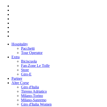
Hospitality
Pacchetti
Tour Operator
Extra
Biciscuola
Fan-Zone Le Tolfe
Store
Giro-E
Partner
Altre Corse
Giro d'Italia
Tirreno Adriatico
Milano-Torino
Milano-Sanremo
Giro d'Italia Women