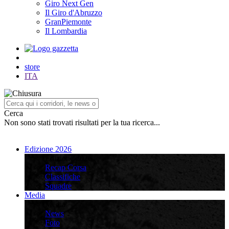
Giro Next Gen
Il Giro d'Abruzzo
GranPiemonte
Il Lombardia
store
ITA
Cerca
Non sono stati trovati risultati per la tua ricerca...
Edizione 2026
Edizione 2026
Recap Corsa
Classifiche
Squadre
Media
Media
News
Foto