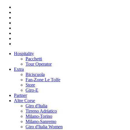
Hospitality
Pacchetti
Tour Operator
Extra
Biciscuola
Fan-Zone Le Tolfe
Store
Giro-E
Partner
Altre Corse
Giro d'Italia
Tirreno Adriatico
Milano-Torino
Milano-Sanremo
Giro d'Italia Women