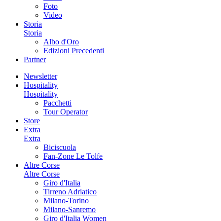
Foto
Video
Storia
Storia
Albo d'Oro
Edizioni Precedenti
Partner
Newsletter
Hospitality
Hospitality
Pacchetti
Tour Operator
Store
Extra
Extra
Biciscuola
Fan-Zone Le Tolfe
Altre Corse
Altre Corse
Giro d'Italia
Tirreno Adriatico
Milano-Torino
Milano-Sanremo
Giro d'Italia Women