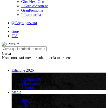
Giro Next Gen
Il Giro d'Abruzzo
GranPiemonte
Il Lombardia
store
ITA
Cerca
Non sono stati trovati risultati per la tua ricerca...
Edizione 2026
Edizione 2026
Recap Corsa
Classifiche
Squadre
Media
Media
News
Foto