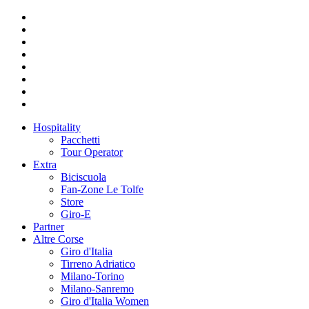
Hospitality
Pacchetti
Tour Operator
Extra
Biciscuola
Fan-Zone Le Tolfe
Store
Giro-E
Partner
Altre Corse
Giro d'Italia
Tirreno Adriatico
Milano-Torino
Milano-Sanremo
Giro d'Italia Women