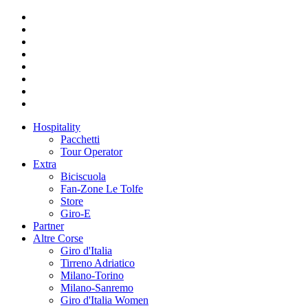
Hospitality
Pacchetti
Tour Operator
Extra
Biciscuola
Fan-Zone Le Tolfe
Store
Giro-E
Partner
Altre Corse
Giro d'Italia
Tirreno Adriatico
Milano-Torino
Milano-Sanremo
Giro d'Italia Women