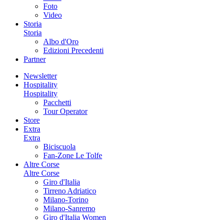
Foto
Video
Storia
Storia
Albo d'Oro
Edizioni Precedenti
Partner
Newsletter
Hospitality
Hospitality
Pacchetti
Tour Operator
Store
Extra
Extra
Biciscuola
Fan-Zone Le Tolfe
Altre Corse
Altre Corse
Giro d'Italia
Tirreno Adriatico
Milano-Torino
Milano-Sanremo
Giro d'Italia Women