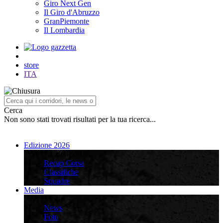
Giro Next Gen
Il Giro d'Abruzzo
GranPiemonte
Il Lombardia
store
ITA
Cerca
Non sono stati trovati risultati per la tua ricerca...
Edizione 2026
Edizione 2026
Recap Corsa
Classifiche
Squadre
Media
Media
News
Foto