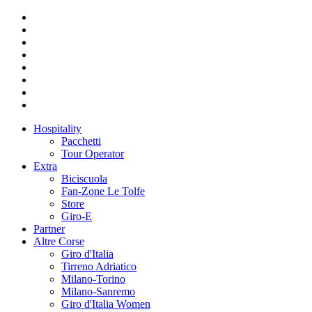
Hospitality
Pacchetti
Tour Operator
Extra
Biciscuola
Fan-Zone Le Tolfe
Store
Giro-E
Partner
Altre Corse
Giro d'Italia
Tirreno Adriatico
Milano-Torino
Milano-Sanremo
Giro d'Italia Women