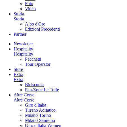
Foto
Video
Storia
Storia
Albo d'Oro
Edizioni Precedenti
Partner
Newsletter
Hospitality
Hospitality
Pacchetti
Tour Operator
Store
Extra
Extra
Biciscuola
Fan-Zone Le Tolfe
Altre Corse
Altre Corse
Giro d'Italia
Tirreno Adriatico
Milano-Torino
Milano-Sanremo
Giro d'Italia Women