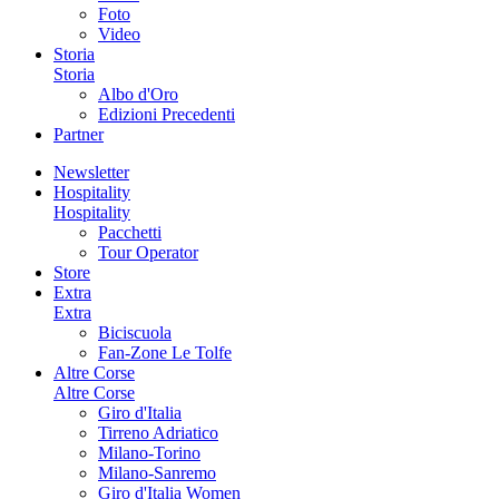
Foto
Video
Storia
Storia
Albo d'Oro
Edizioni Precedenti
Partner
Newsletter
Hospitality
Hospitality
Pacchetti
Tour Operator
Store
Extra
Extra
Biciscuola
Fan-Zone Le Tolfe
Altre Corse
Altre Corse
Giro d'Italia
Tirreno Adriatico
Milano-Torino
Milano-Sanremo
Giro d'Italia Women