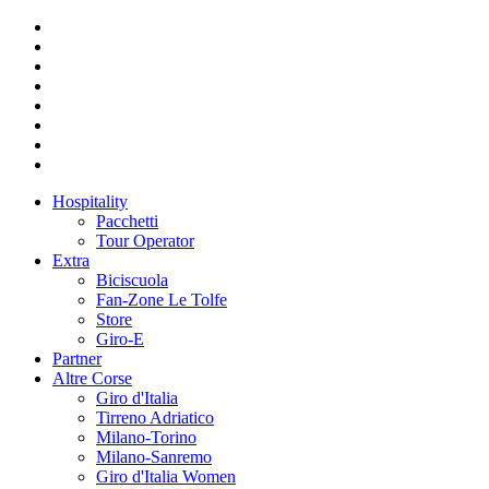
Hospitality
Pacchetti
Tour Operator
Extra
Biciscuola
Fan-Zone Le Tolfe
Store
Giro-E
Partner
Altre Corse
Giro d'Italia
Tirreno Adriatico
Milano-Torino
Milano-Sanremo
Giro d'Italia Women