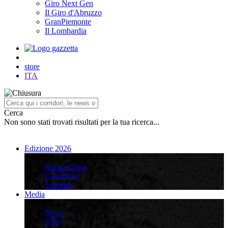
Giro Next Gen
Il Giro d'Abruzzo
GranPiemonte
Il Lombardia
store
ITA
Cerca
Non sono stati trovati risultati per la tua ricerca...
Edizione 2026
Edizione 2026
Recap Corsa
Classifiche
Squadre
Media
Media
News
Foto